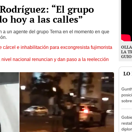
Rodríguez: “El grupo
o hoy a las calles”
n a un agente del grupo Terna en el momento en que
ión.
OLLA
 cárcel e inhabilitación para excongresista fujimorista
LA T
GUIO
 nivel nacional renuncian y dan paso a la reelección
LO
Gunth
posic
sobre
Aliag
Gobie
resta
diplo