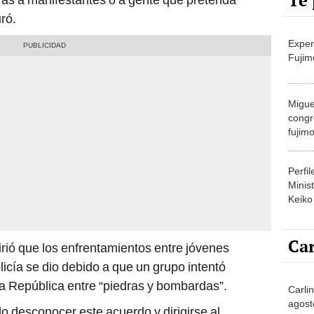
Te 
uró.
Exper
Fujim
Migue
congr
fujimo
prime
Perfi
Minist
Keiko
Car
firió que los enfrentamientos entre jóvenes
icía se dio debido a que un grupo intentó
a República entre “piedras y bombardas”.
Carli
agost
 desconocer este acuerdo y dirigirse al