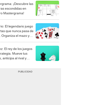
rgrama: ¡Descubre las
ras escondidas en
ro Mastergrama!
rio: El legendario juego
rtas que nunca pasa de
 Organiza el mazo y
stra tu habilidad.
z: El rey de los juegos
trategia. Mueve tus
, anticipa al rival y
gue el jaque mate.