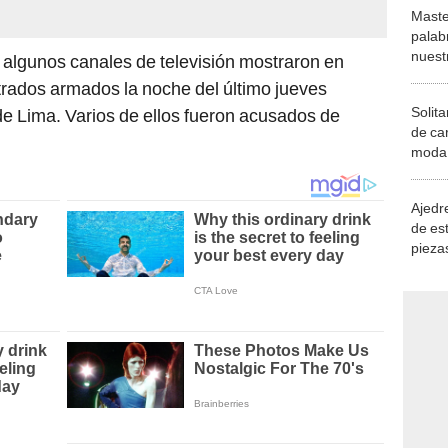
Maste
palab
nuest
y algunos canales de televisión mostraron en
ltrados armados la noche del último jueves
Solita
de Lima. Varios de ellos fueron acusados de
de ca
moda.
demue
Ajedre
de es
piezas
consi