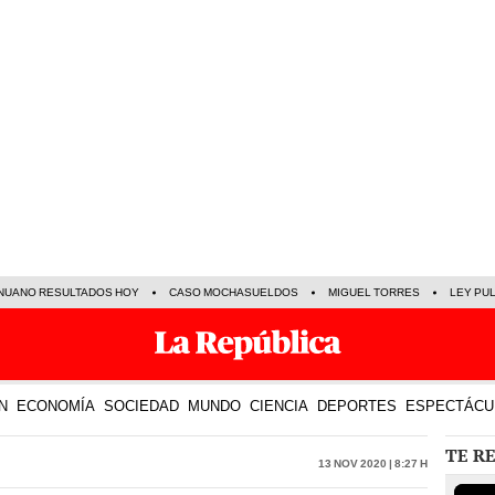
NUANO RESULTADOS HOY
CASO MOCHASUELDOS
MIGUEL TORRES
LEY PU
N
ECONOMÍA
SOCIEDAD
MUNDO
CIENCIA
DEPORTES
ESPECTÁCU
TE R
13 Nov 2020 | 8:27 h