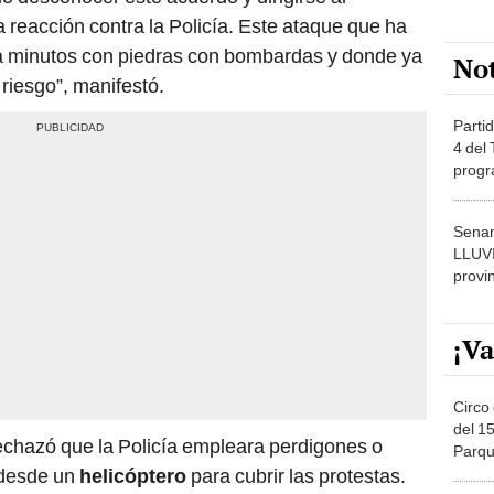
 reacción contra la Policía. Este ataque que ha
ta minutos con piedras con bombardas y donde ya
No
 riesgo”, manifestó.
Partid
4 del
progr
dónde
Senam
LLUV
provi
¡Va
Circo 
del 15
chazó que la Policía empleara perdigones o
Parqu
Migue
 desde un
helicóptero
para cubrir las protestas.