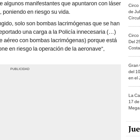
de algunos manifestantes que apuntaron con láser
Circo
al, poniendo en riesgo su vida.
de Jul
Círcul
ringido, solo son bombas lacrimógenas que se han
 reportado una carga a la Policía innecesaria (…)
Circo
ue aéreo con bombas lacrimógenas) porque está
Del 2
Costa
one en riesgo la operación de la aeronave”,
Gran 
del 10
en el
La Ca
17 de 
Mega 
Ju