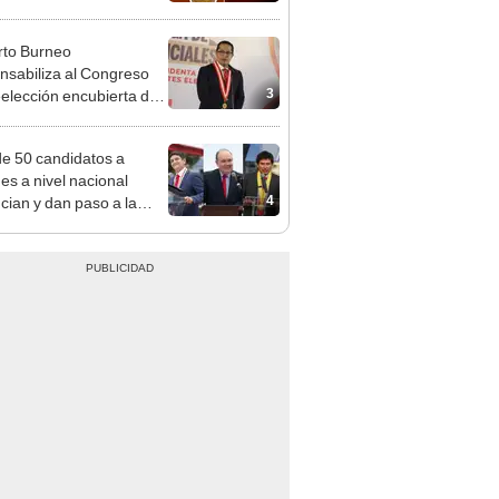
n política
to Burneo
nsabiliza al Congreso
3
eelección encubierta de
des
e 50 candidatos a
des a nivel nacional
4
cian y dan paso a la
cción encubierta