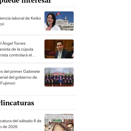
puede interesar
iencia laboral de Keiko
ori
l Ángel Torres:
esista de la cúpula
rista controlará el
r año del Senado
les del primer Gabinete
erial del gobierno de
 Fujimori
lincaturas
ncatura del sábado 8 de
o de 2026