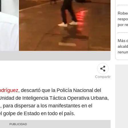
tensió
Rober
respo
por r
alcal
Más d
alcal
renun
reele
Compartir
odríguez
, descartó que la Policía Nacional del
 Unidad de Inteligencia Táctica Operativa Urbana,
para dispersar a los manifestantes en el
 golpe de Estado en todo el país.