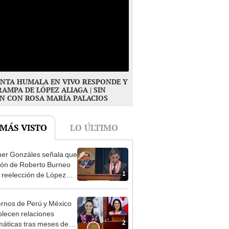
NTA HUMALA EN VIVO RESPONDE Y
RAMPA DE LÓPEZ ALIAGA | SIN
N CON ROSA MARÍA PALACIOS
 MÁS VISTO
LO ÚLTIMO
er Gonzáles señala que
ión de Roberto Burneo
1
 reelección de López
a no representan al JNE
rnos de Perú y México
blecen relaciones
2
máticas tras meses de