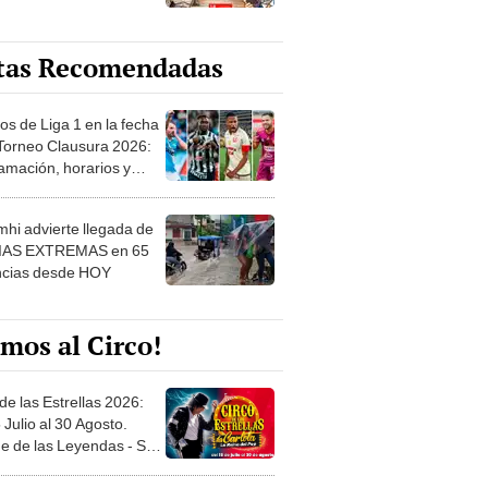
tas Recomendadas
os de Liga 1 en la fecha
 Torneo Clausura 2026:
amación, horarios y
 ver
hi advierte llegada de
IAS EXTREMAS en 65
ncias desde HOY
mos al Circo!
de las Estrellas 2026:
 Julio al 30 Agosto.
e de las Leyendas - San
l