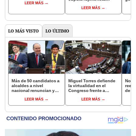
LEER MÁS
controlará el primer año
Fujim
LEER MÁS
del Senado
LO MÁS VISTO
LO ÚLTIMO
Más de 50 candidatos a
Miguel Torres defiende
Norm
alcaldes a nivel
la virtualidad en el
reele
nacional renuncian y
Congreso frente a
de Ló
dan paso a la reelección
proyecto de ley que
Jurad
LEER MÁS
LEER MÁS
encubierta
plantea la
sacar
presencialidad