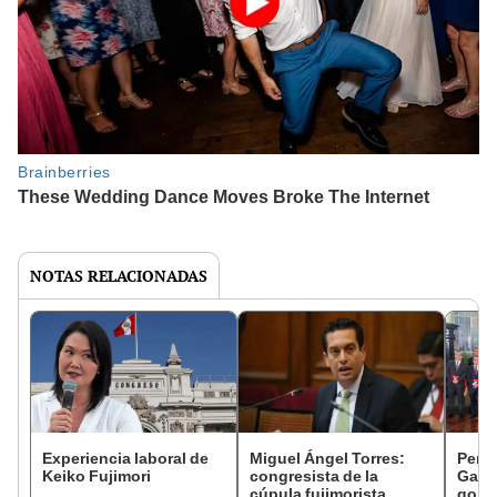
NOTAS RELACIONADAS
Experiencia laboral de
Miguel Ángel Torres:
Perfi
Keiko Fujimori
congresista de la
Gabin
cúpula fujimorista
gobi