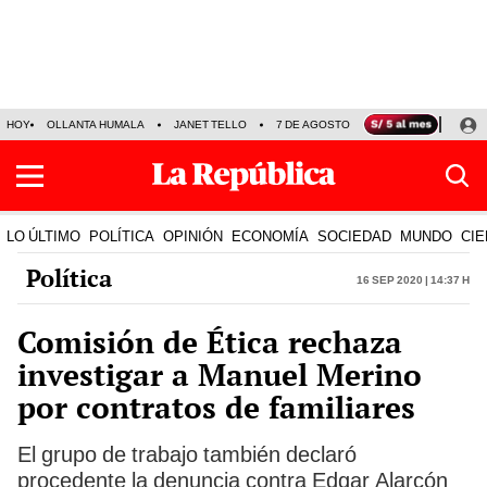
HOY
OLLANTA HUMALA
JANET TELLO
7 DE AGOSTO
TINKA RESULTADOS
LO ÚLTIMO
POLÍTICA
OPINIÓN
ECONOMÍA
SOCIEDAD
MUNDO
CIE
Política
16 Sep 2020 | 14:37 h
Comisión de Ética rechaza
investigar a Manuel Merino
por contratos de familiares
El grupo de trabajo también declaró
procedente la denuncia contra Edgar Alarcón