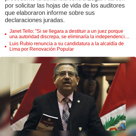
por solicitar las hojas de vida de los auditores
que elaboraron informe sobre sus
declaraciones juradas.
Janet Tello: “Si se llegara a destituir a un juez porque
una autoridad discrepa, se eliminaría la independencia
judicial”
Luis Rubio renuncia a su candidatura a la alcaldía de
Lima por Renovación Popular