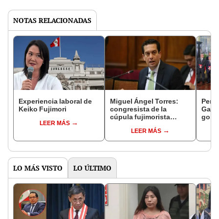
NOTAS RELACIONADAS
Experiencia laboral de
Miguel Ángel Torres:
Perfi
Keiko Fujimori
congresista de la
Gabin
cúpula fujimorista
gobi
LEER MÁS
controlará el primer año
Fujim
LEER MÁS
del Senado
LO MÁS VISTO
LO ÚLTIMO