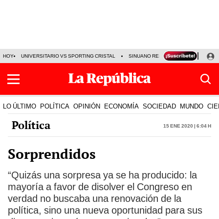
HOY
UNIVERSITARIO VS SPORTING CRISTAL
SINUANO RESULTADOS HOY
CA
LO ÚLTIMO
POLÍTICA
OPINIÓN
ECONOMÍA
SOCIEDAD
MUNDO
CIE
Política
15 Ene 2020 | 6:04 h
Sorprendidos
“Quizás una sorpresa ya se ha producido: la
mayoría a favor de disolver el Congreso en
verdad no buscaba una renovación de la
política, sino una nueva oportunidad para sus