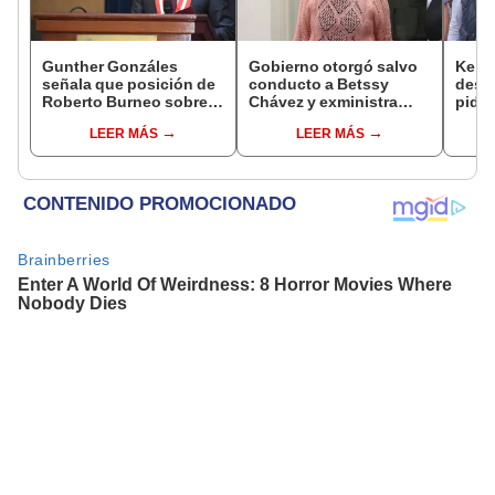
Gunther Gonzáles
Gobierno otorgó salvo
Keiko
señala que posición de
conducto a Betssy
desc
Roberto Burneo sobre
Chávez y exministra
pida 
reelección de López
viajó a México en la
Bets
LEER MÁS
LEER MÁS
Aliaga no representan al
madrugada
dentr
JNE
facul