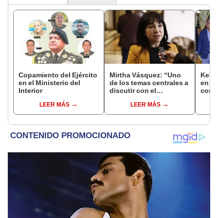
Copamiento del Ejército
Mirtha Vásquez: “Uno
Keiko
en el Ministerio del
de los temas centrales a
en Pa
Interior
discutir con el
con 
fujimorismo es el de la
Patri
LEER MÁS
LEER MÁS
memoria"