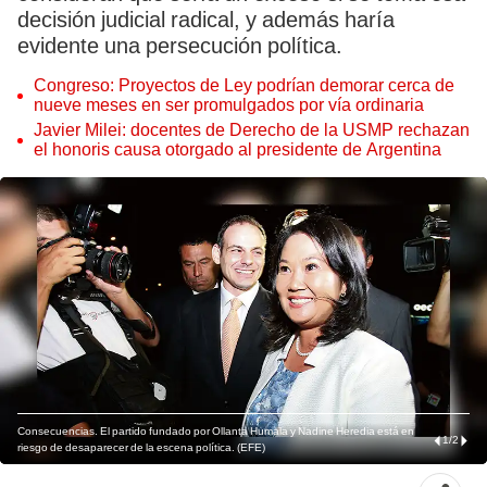
decisión judicial radical, y además haría
evidente una persecución política.
Congreso: Proyectos de Ley podrían demorar cerca de
nueve meses en ser promulgados por vía ordinaria
Javier Milei: docentes de Derecho de la USMP rechazan
el honoris causa otorgado al presidente de Argentina
Consecuencias. El partido fundado por Ollanta Humala y Nadine Heredia está en
1
/
2
riesgo de desaparecer de la escena política. (EFE)