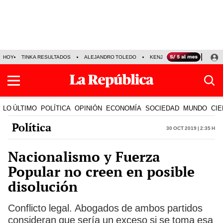
HOY
TINKA RESULTADOS
ALEJANDRO TOLEDO
KENJI FUJIMORI
PRECIO
LO ÚLTIMO
POLÍTICA
OPINIÓN
ECONOMÍA
SOCIEDAD
MUNDO
CIE
Política
30 Oct 2019 | 2:35 h
Nacionalismo y Fuerza
Popular no creen en posible
disolución
Conflicto legal. Abogados de ambos partidos
consideran que sería un exceso si se toma esa