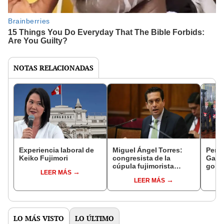
NOTAS RELACIONADAS
Experiencia laboral de
Miguel Ángel Torres:
Perfi
Keiko Fujimori
congresista de la
Gabin
cúpula fujimorista
gobi
LEER MÁS
controlará el primer año
Fujim
LEER MÁS
del Senado
LO MÁS VISTO
LO ÚLTIMO