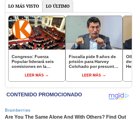
LO MÁS VISTO
LO ÚLTIMO
Congreso: Fuerza
Fiscalía pide 9 años de
Ollan
Popular liderará seis
prisión para Harvey
destr
comisiones en la
Colchado por presunta
Hered
Cámara de Diputados
negociación
el 20
LEER MÁS
LEER MÁS
incompatible y falsedad
ideológica