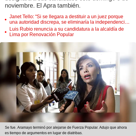
noviembre. El Apra también.
Janet Tello: “Si se llegara a destituir a un juez porque
una autoridad discrepa, se eliminaría la independencia
judicial”
Luis Rubio renuncia a su candidatura a la alcaldía de
Lima por Renovación Popular
Se fue. Aramayo terminó por alejarse de Fuerza Popular. Adujo que ahora
es tiempo de argumentos en lugar de diatribas.