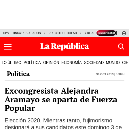
HOY
TINKA RESULTADOS
PRECIO DEL DÓLAR
7 DE AGOSTO
OLLANTA H
LO ÚLTIMO
POLÍTICA
OPINIÓN
ECONOMÍA
SOCIEDAD
MUNDO
CIE
Política
30 Oct 2019 | 5:30 h
Excongresista Alejandra
Aramayo se aparta de Fuerza
Popular
Elección 2020. Mientras tanto, fujimorismo
designará a sus candidatos este domingo 3 de