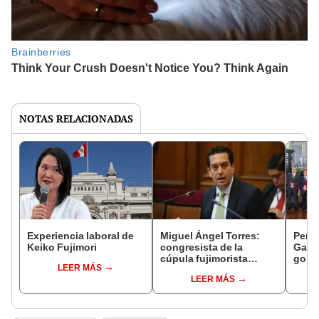
NOTAS RELACIONADAS
Experiencia laboral de
Miguel Ángel Torres:
Perfi
Keiko Fujimori
congresista de la
Gabin
cúpula fujimorista
gobi
LEER MÁS
controlará el primer año
Fujim
LEER MÁS
del Senado