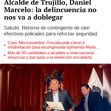
Alcalde de Trujillo, Daniel
Marcelo: la delincuencia no
nos va a doblegar
Saludó. Retorno de contingente de cien
efectivos policiales para reforzar seguridad.
Caso 'Mochasueldos': Fiscalía pide cárcel e
inhabilitación para excongresista fujimorista María
Cordero Jon Tay
Más de 50 candidatos a alcaldes a nivel nacional
renuncian y dan paso a la reelección encubierta