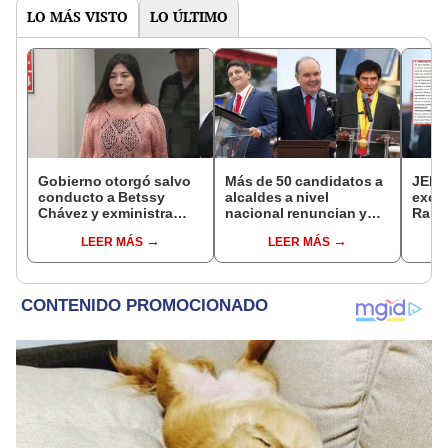
LO MÁS VISTO
LO ÚLTIMO
Gobierno otorgó salvo
Más de 50 candidatos a
JEE 
conducto a Betssy
alcaldes a nivel
excl
Chávez y exministra
nacional renuncian y
Ramí
viajó a México en la
dan paso a la reelección
cand
LEER MÁS
LEER MÁS
madrugada
encubierta
regio
sent