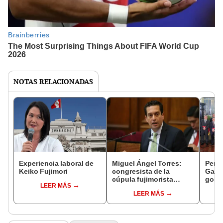
NOTAS RELACIONADAS
Experiencia laboral de
Miguel Ángel Torres:
Perfi
Keiko Fujimori
congresista de la
Gabin
cúpula fujimorista
gobi
LEER MÁS
controlará el primer año
Fujim
LEER MÁS
del Senado