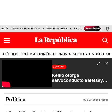
HOY
CASO MOCHASUELDOS
MIGUEL TORRES
LEY PULPÍN
PRECIO DEL
LO ÚLTIMO
POLÍTICA
OPINIÓN
ECONOMÍA
SOCIEDAD
MUNDO
CIE
EN VIVO
Keiko otorga
salvoconducto a Betssy
Chávez y renuevan
Petroperú | Sin Guion con
Rosa María Palacios
Política
06 Sep 2019 | 7:29 h