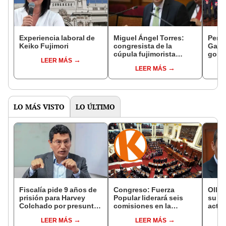
Experiencia laboral de
Miguel Ángel Torres:
Perfi
Keiko Fujimori
congresista de la
Gabin
cúpula fujimorista
gobi
LEER MÁS
controlará el primer año
Fujim
LEER MÁS
del Senado
LO MÁS VISTO
LO ÚLTIMO
Fiscalía pide 9 años de
Congreso: Fuerza
Olla
prisión para Harvey
Popular liderará seis
su ca
Colchado por presunta
comisiones en la
activ
negociación
Cámara de Diputados
Fujim
LEER MÁS
LEER MÁS
incompatible y falsedad
recib