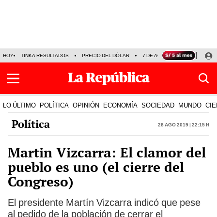
HOY
TINKA RESULTADOS
PRECIO DEL DÓLAR
7 DE AGOSTO
OLLANTA H
LO ÚLTIMO
POLÍTICA
OPINIÓN
ECONOMÍA
SOCIEDAD
MUNDO
CIE
Política
28 Ago 2019 | 22:15 h
Martin Vizcarra: El clamor del
pueblo es uno (el cierre del
Congreso)
El presidente Martín Vizcarra indicó que pese
al pedido de la población de cerrar el