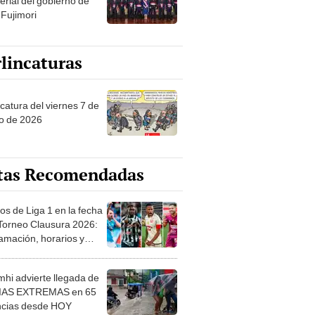
erial del gobierno de
 Fujimori
lincaturas
catura del viernes 7 de
o de 2026
tas Recomendadas
os de Liga 1 en la fecha
 Torneo Clausura 2026:
amación, horarios y
 ver
hi advierte llegada de
IAS EXTREMAS en 65
ncias desde HOY