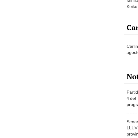
Minist
Keiko
Car
Carlin
agost
No
Partid
4 del
progr
dónde
Senam
LLUV
provi