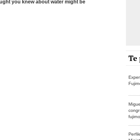
Te 
Exper
Fujim
Migue
congr
fujimo
prime
Perfi