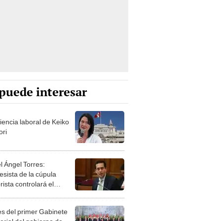
puede interesar
iencia laboral de Keiko
ori
l Ángel Torres:
esista de la cúpula
rista controlará el
r año del Senado
les del primer Gabinete