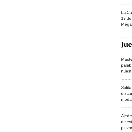
La Ca
17 de 
Mega 
Ju
Maste
palab
nuest
Solita
de ca
moda.
demue
Ajedre
de es
piezas