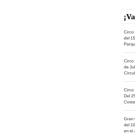
¡Va
Circo 
del 15
Parqu
Migue
Circo
de Jul
Círcul
Circo
Del 2
Costa
Gran 
del 10
en el