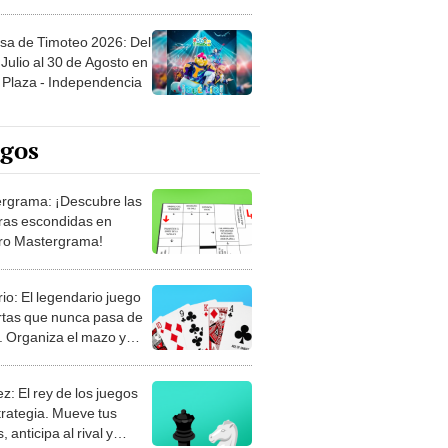
sa de Timoteo 2026: Del
Julio al 30 de Agosto en
Plaza - Independencia
egos
rgrama: ¡Descubre las
ras escondidas en
ro Mastergrama!
rio: El legendario juego
rtas que nunca pasa de
 Organiza el mazo y
stra tu habilidad.
z: El rey de los juegos
trategia. Mueve tus
, anticipa al rival y