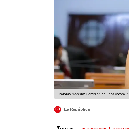
Paloma Noceda: Comisión de Ética votará inf
La República
PALOMA NOCEDA
FUERZA P