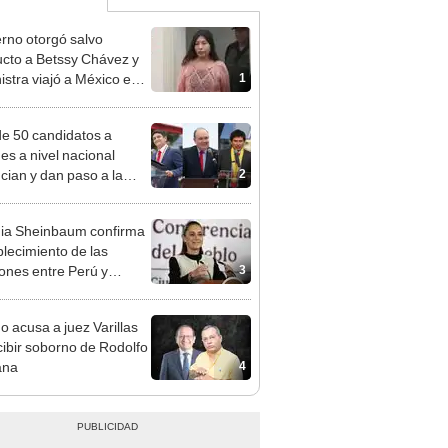
rno otorgó salvo
cto a Betssy Chávez y
1
istra viajó a México en
adrugada
e 50 candidatos a
des a nivel nacional
2
cian y dan paso a la
cción encubierta
ia Sheinbaum confirma
blecimiento de las
3
iones entre Perú y
o tras otorgarse
conducto para Betsy
o acusa a juez Varillas
ez
cibir soborno de Rodolfo
4
ana