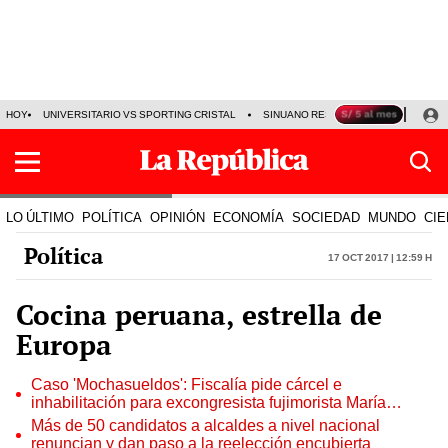
HOY
UNIVERSITARIO VS SPORTING CRISTAL
SINUANO RESULTADOS HOY
CA
LO ÚLTIMO
POLÍTICA
OPINIÓN
ECONOMÍA
SOCIEDAD
MUNDO
CIE
Política
17 Oct 2017 | 12:59 h
Cocina peruana, estrella de
Europa
Caso 'Mochasueldos': Fiscalía pide cárcel e
inhabilitación para excongresista fujimorista María
Cordero Jon Tay
Más de 50 candidatos a alcaldes a nivel nacional
renuncian y dan paso a la reelección encubierta