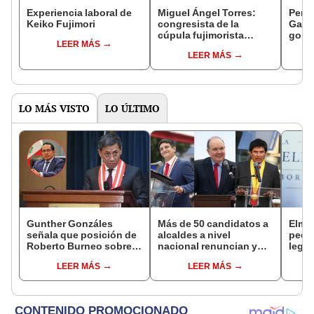
Experiencia laboral de
Miguel Ángel Torres:
Perfi
Keiko Fujimori
congresista de la
Gabin
cúpula fujimorista
gobi
LEER MÁS
controlará el primer año
Fujim
LEER MÁS
del Senado
LO MÁS VISTO
LO ÚLTIMO
Gunther Gonzáles
Más de 50 candidatos a
Elme
señala que posición de
alcaldes a nivel
pedid
Roberto Burneo sobre
nacional renuncian y
legis
reelección de López
dan paso a la reelección
paral
LEER MÁS
LEER MÁS
Aliaga no representan al
encubierta
buroc
JNE