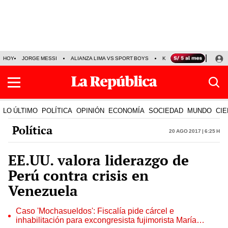
HOY
JORGE MESSI
ALIANZA LIMA VS SPORT BOYS
KENJI FUJIMORI
PRE
LO ÚLTIMO
POLÍTICA
OPINIÓN
ECONOMÍA
SOCIEDAD
MUNDO
CIE
Política
20 Ago 2017 | 6:25 h
EE.UU. valora liderazgo de
Perú contra crisis en
Venezuela
Caso 'Mochasueldos': Fiscalía pide cárcel e
inhabilitación para excongresista fujimorista María