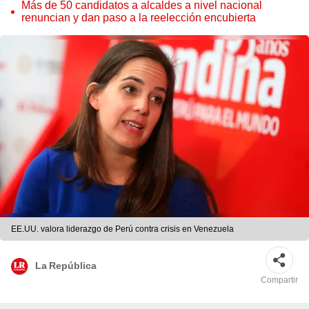
Cordero Jon Tay
Más de 50 candidatos a alcaldes a nivel nacional
renuncian y dan paso a la reelección encubierta
EE.UU. valora liderazgo de Perú contra crisis en Venezuela
La República
Compartir