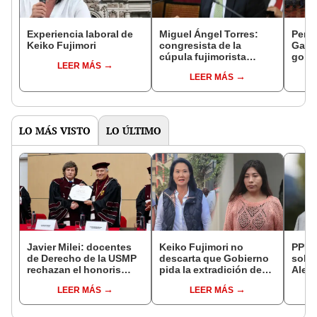
Experiencia laboral de
Miguel Ángel Torres:
Perfi
Keiko Fujimori
congresista de la
Gabin
cúpula fujimorista
gobi
LEER MÁS
controlará el primer año
Fujim
LEER MÁS
del Senado
LO MÁS VISTO
LO ÚLTIMO
Javier Milei: docentes
Keiko Fujimori no
PPK r
de Derecho de la USMP
descarta que Gobierno
sobre
rechazan el honoris
pida la extradición de
Aleja
causa otorgado al
Betssy Chávez: "Está
que n
LEER MÁS
LEER MÁS
presidente de Argentina
dentro de nuestras
cárce
facultades"