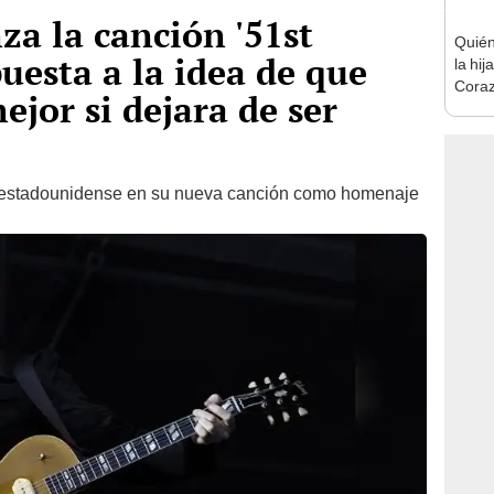
a la canción '51st
Quién
spuesta a la idea de que
la hij
Coraz
ejor si dejara de ser
desta
estadounidense en su nueva canción como homenaje