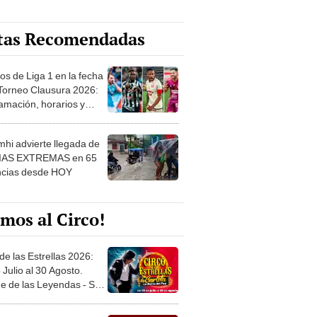
tas Recomendadas
os de Liga 1 en la fecha
 Torneo Clausura 2026:
amación, horarios y
 ver
hi advierte llegada de
IAS EXTREMAS en 65
ncias desde HOY
mos al Circo!
de las Estrellas 2026:
 Julio al 30 Agosto.
e de las Leyendas - San
l