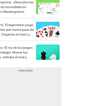
rgrama: ¡Descubre las
ras escondidas en
ro Mastergrama!
rio: El legendario juego
rtas que nunca pasa de
 Organiza el mazo y
stra tu habilidad.
z: El rey de los juegos
trategia. Mueve tus
, anticipa al rival y
gue el jaque mate.