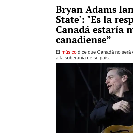
Bryan Adams lanz
State': "Es la re
Canadá estaría m
canadiense”
El
músico
dice que Canadá no será 
a la soberanía de su país.