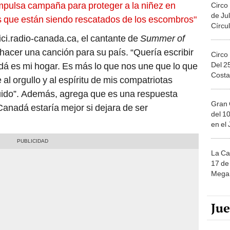
pulsa campaña para proteger a la niñez en
Circo
de Jul
s que están siendo rescatados de los escombros"
Círcul
ci.radio-canada.ca, el cantante de
Summer of
acer una canción para su país. “Quería escribir
Circo
Del 2
 es mi hogar. Es más lo que nos une que lo que
Costa
l orgullo y al espíritu de mis compatriotas
uido”. Además, agrega que es una respuesta
Gran 
 Canadá estaría mejor si dejara de ser
del 10
en el
La Ca
17 de 
Mega 
Ju