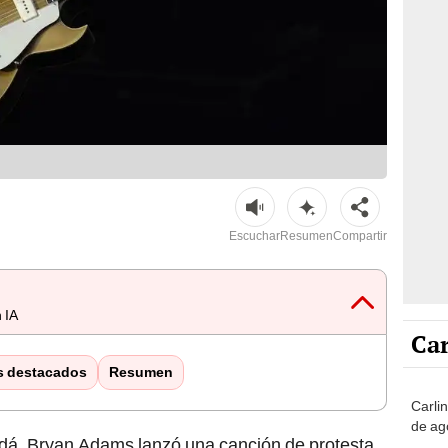
Escuchar
Resumen
Compartir
 IA
Car
s destacados
Resumen
Carli
de ag
dá, Bryan Adams lanzó una canción de protesta.