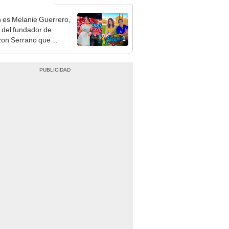
 es Melanie Guerrero,
a del fundador de
1
on Serrano que
ca en la cumbia