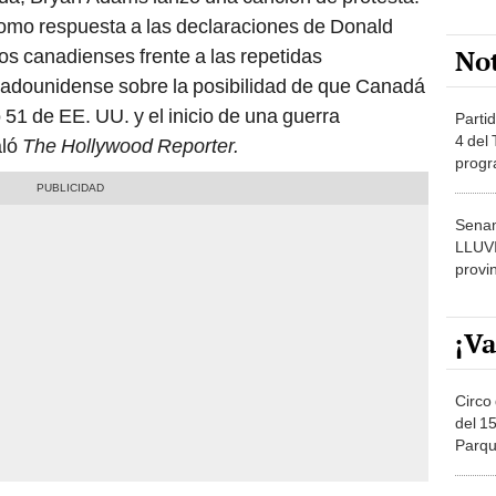
como respuesta a las declaraciones de Donald
No
os canadienses frente a las repetidas
tadounidense sobre la posibilidad de que Canadá
51 de EE. UU. y el inicio de una guerra
Partid
4 del
aló
The Hollywood Reporter.
progr
dónde
Senam
LLUV
provi
¡Va
Circo 
del 15
Parqu
Migue