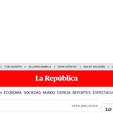
7 DE AGOSTO
OLLANTA HUMALA
PAPA LEÓN XIV
NALDY SALDAÑA
N
ECONOMÍA
SOCIEDAD
MUNDO
CIENCIA
DEPORTES
ESPECTÁCU
03 Jul 2026 | 16:25 h
LO