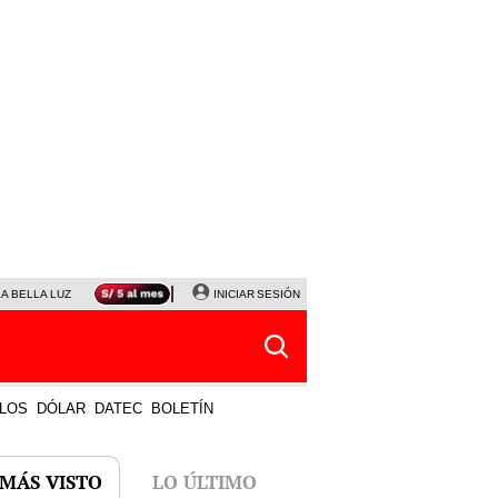
LA BELLA LUZ
MAGALY MEDINA
INICIAR SESIÓN
SINUANO RESULTADOS HOY
JANET TELLO
LOS
DÓLAR
DATEC
BOLETÍN
 MÁS VISTO
LO ÚLTIMO