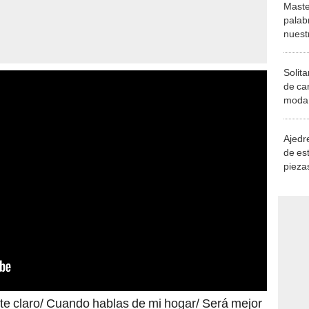
Maste
palab
nuest
Solita
de ca
moda.
demue
Ajedre
de es
piezas
consi
te claro/ Cuando hablas de mi hogar/ Será mejor