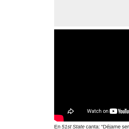
En
51st State
canta: “Déjame ser