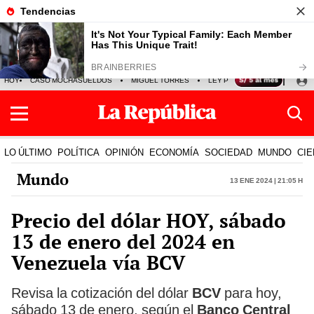
HOY
CASO MOCHASUELDOS
MIGUEL TORRES
LEY PULPÍN
PRECIO DEL
LO ÚLTIMO
POLÍTICA
OPINIÓN
ECONOMÍA
SOCIEDAD
MUNDO
CIE
Mundo
13 Ene 2024 | 21:05 h
Precio del dólar HOY, sábado
13 de enero del 2024 en
Venezuela vía BCV
Revisa la cotización del dólar
BCV
para hoy,
sábado 13 de enero, según el
Banco Central