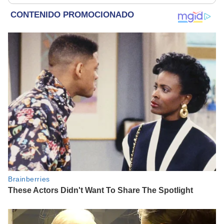
rescatados en un
inesperado: “Fue como
refugio por 2 horas
encontrar una aguja en
un pajar”