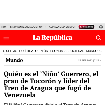
HOY
SINUANO RESULTADOS HOY
ALIANZA LIMA VS SPORT BOYS
JORGE MES
LO ÚLTIMO
POLÍTICA
OPINIÓN
ECONOMÍA
SOCIEDAD
MUNDO
CIE
Mundo
26 Sep 2023 | 7:24 h
Quién es el ‘Niño’ Guerrero, el
pran de Tocorón y líder del
Tren de Aragua que fugó de
Venezuela