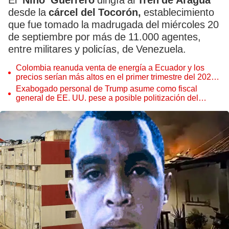
El
‘Niño’ Guerrero
dirigía al
Tren de Aragua
desde la
cárcel del Tocorón,
establecimiento
que fue tomado la madrugada del miércoles 20
de septiembre por más de 11.000 agentes,
entre militares y policías, de Venezuela.
Colombia reanuda venta de energía a Ecuador y los
precios serían más altos en el primer trimestre del 2027,
según Cenace
Exabogado personal de Trump asume como fiscal
general de EE. UU. pese a posible politización del
Departamento de Justicia