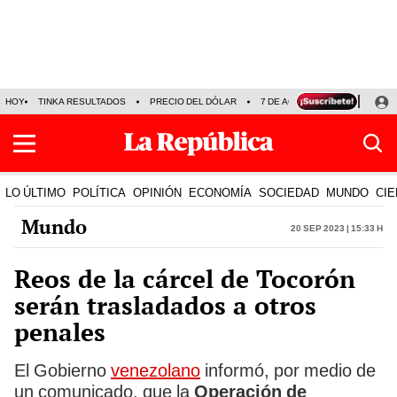
HOY
TINKA RESULTADOS
PRECIO DEL DÓLAR
7 DE AGOSTO
OLLANTA H
LO ÚLTIMO
POLÍTICA
OPINIÓN
ECONOMÍA
SOCIEDAD
MUNDO
CIE
Mundo
20 Sep 2023 | 15:33 h
Reos de la cárcel de Tocorón
serán trasladados a otros
penales
El Gobierno
venezolano
informó, por medio de
un comunicado, que la
Operación de