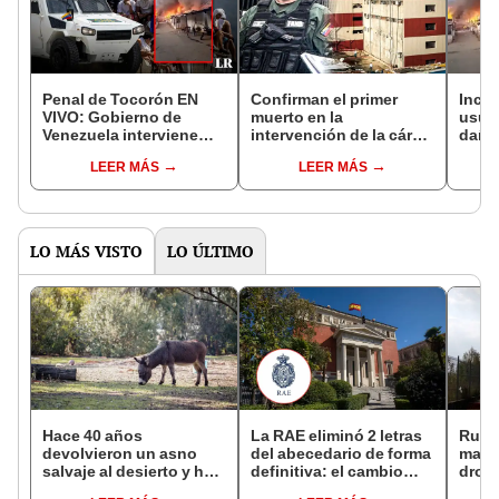
Penal de Tocorón EN
Confirman el primer
Ince
VIVO: Gobierno de
muerto en la
usuar
Venezuela interviene
intervención de la cárcel
daño
penal para desarticular
de Tocorón
enfre
LEER MÁS
LEER MÁS
bandas criminales en
milit
Aragua
LO MÁS VISTO
LO ÚLTIMO
Hace 40 años
La RAE eliminó 2 letras
Rusia
devolvieron un asno
del abecedario de forma
masiv
salvaje al desierto y hoy
definitiva: el cambio
drone
está ayudando a
que redefine el español
meno