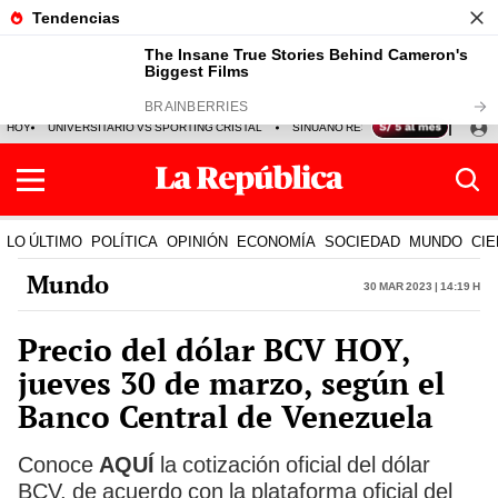
HOY
UNIVERSITARIO VS SPORTING CRISTAL
SINUANO RESULTADOS HOY
CA
LO ÚLTIMO
POLÍTICA
OPINIÓN
ECONOMÍA
SOCIEDAD
MUNDO
CIE
Mundo
30 Mar 2023 | 14:19 h
Precio del dólar BCV HOY,
jueves 30 de marzo, según el
Banco Central de Venezuela
Conoce
AQUÍ
la cotización oficial del dólar
BCV, de acuerdo con la plataforma oficial del