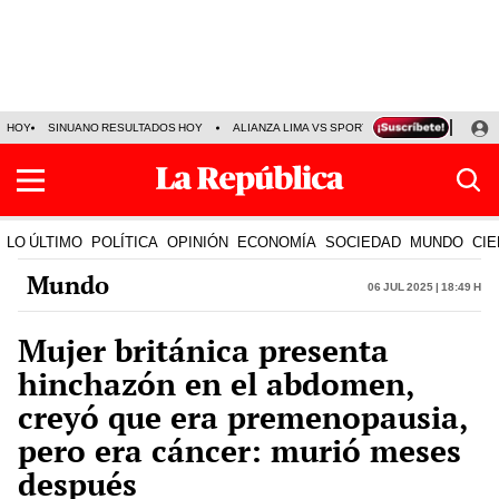
HOY
SINUANO RESULTADOS HOY
ALIANZA LIMA VS SPORT BOYS
JORGE MES
LO ÚLTIMO
POLÍTICA
OPINIÓN
ECONOMÍA
SOCIEDAD
MUNDO
CIE
Mundo
06 Jul 2025 | 18:49 h
Mujer británica presenta
hinchazón en el abdomen,
creyó que era premenopausia,
pero era cáncer: murió meses
después