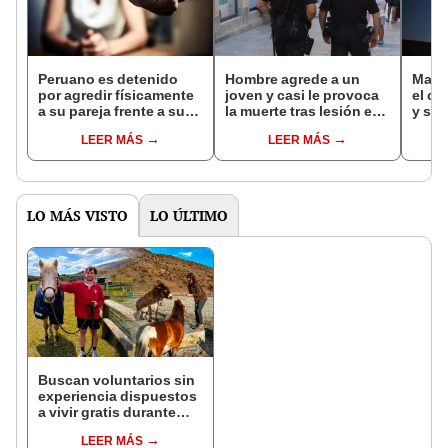
Peruano es detenido
Hombre agrede a un
Madre
por agredir físicamente
joven y casi le provoca
el co
a su pareja frente a su
la muerte tras lesión en
y se 
hijos en España
su cráneo provocada
Franc
LEER MÁS
LEER MÁS
por una patada en
lleva
España
LO MÁS VISTO
LO ÚLTIMO
Buscan voluntarios sin
experiencia dispuestos
a vivir gratis durante
una semana: para
LEER MÁS
cuidar caballos, burros