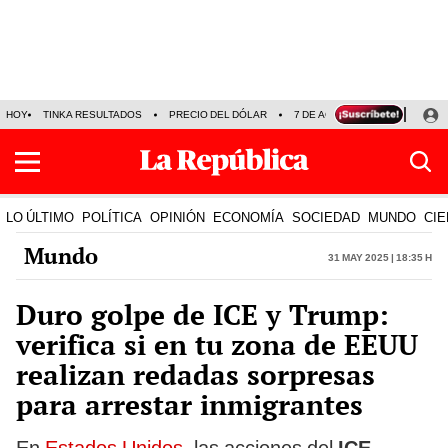
HOY
TINKA RESULTADOS
PRECIO DEL DÓLAR
7 DE AGOSTO
OLLANTA H
LO ÚLTIMO
POLÍTICA
OPINIÓN
ECONOMÍA
SOCIEDAD
MUNDO
CIE
Mundo
31 May 2025 | 18:35 h
Duro golpe de ICE y Trump:
verifica si en tu zona de EEUU
realizan redadas sorpresas
para arrestar inmigrantes