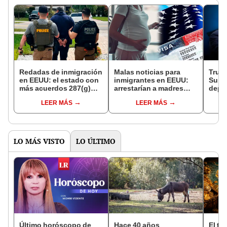
Redadas de inmigración
Malas noticias para
Trump
en EEUU: el estado con
inmigrantes en EEUU:
Supre
más acuerdos 287(g)
arrestarían a madres
depo
firmados para colaborar
que usen esta visa para
Gobie
LEER MÁS
LEER MÁS
con ICE en la detención
viajar y dar a luz en el
expul
de inmigrantes
país, según ley
paíse
LO MÁS VISTO
LO ÚLTIMO
Último horóscopo de
Hace 40 años
El te