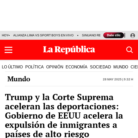
HOY
ALIANZA LIMA VS SPORT BOYS EN VIVO
SINUANO RESULTADOS HOY
JO
LO ÚLTIMO
POLÍTICA
OPINIÓN
ECONOMÍA
SOCIEDAD
MUNDO
CIE
Mundo
28 May 2025 | 9:32 h
Trump y la Corte Suprema
aceleran las deportaciones:
Gobierno de EEUU acelera la
expulsión de inmigrantes a
países de alto riesgo