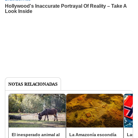
NOTAS RELACIONADAS
El inesperado animal al
La Amazonía escondía
Las 