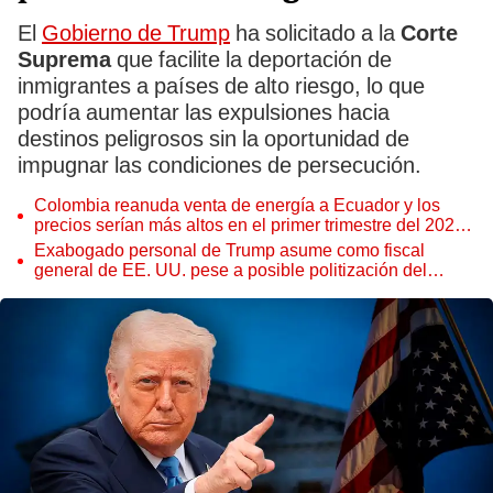
El
Gobierno de Trump
ha solicitado a la
Corte
Suprema
que facilite la deportación de
inmigrantes a países de alto riesgo, lo que
podría aumentar las expulsiones hacia
destinos peligrosos sin la oportunidad de
impugnar las condiciones de persecución.
Colombia reanuda venta de energía a Ecuador y los
precios serían más altos en el primer trimestre del 2027,
según Cenace
Exabogado personal de Trump asume como fiscal
general de EE. UU. pese a posible politización del
Departamento de Justicia