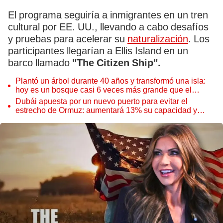
El programa seguiría a inmigrantes en un tren
cultural por EE. UU., llevando a cabo desafíos
y pruebas para acelerar su
naturalización
. Los
participantes llegarían a Ellis Island en un
barco llamado
"The Citizen Ship".
Plantó un árbol durante 40 años y transformó una isla:
hoy es un bosque casi 6 veces más grande que el
Parque de las Leyendas
Dubái apuesta por un nuevo puerto para evitar el
estrecho de Ormuz: aumentará 13% su capacidad y
reforzará el comercio mundial