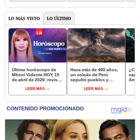
esclavos'', y no para
Fronteriza y ofrecer
inmigrantes
ciudadanía americana
LO MÁS VISTO
LO ÚLTIMO
Último horóscopo de
Hace más de 400 años,
¿Cuál
Mhoni Vidente HOY, 15
un volcán de Perú
caro 
de abril de 2026: revisa
sepultó pueblos y
Améri
las predicciones de tu
provocó uno de los
en Ch
LEER MÁS
LEER MÁS
signo y entérate si te
veranos más fríos de la
espera un día
historia: sigue bajo
afortunado
monitoreo