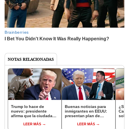
NOTAS RELACIONADAS
Trump lo hace de
Buenas noticias para
¿Si r
nuevo: presidente
inmigrantes en EEUU:
Card 
afirma que la ciudadanía
presentan plan de
solic
por nacimiento era para
reforma migratoria para
amer
LEER MÁS
LEER MÁS
''los hijos de los
reforzar la Patrulla
advie