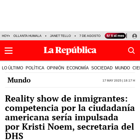
HOY
OLLANTA HUMALA
JANET TELLO
7 DE AGOSTO
TINKA RESULTADOS
LO ÚLTIMO
POLÍTICA
OPINIÓN
ECONOMÍA
SOCIEDAD
MUNDO
CIE
Mundo
17 May 2025 | 18:17 h
Reality show de inmigrantes:
competencia por la ciudadanía
americana sería impulsada
por Kristi Noem, secretaria del
DHS