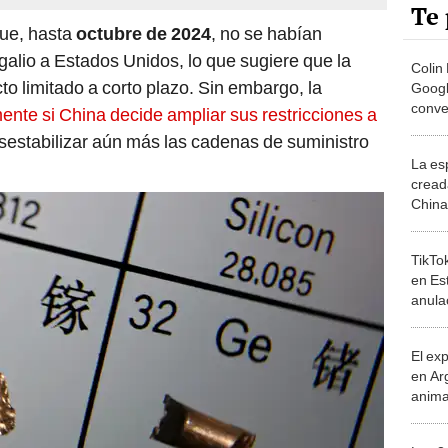
Te 
ue, hasta
octubre de 2024
, no se habían
galio a Estados Unidos, lo que sugiere que la
Colin
to limitado a corto plazo. Sin embargo, la
Googl
conve
nte si China decide ampliar sus restricciones a
hombr
sestabilizar aún más las cadenas de suministro
La es
creada
China
99,8%
en el
TikTok
en Es
anula
forzar
El ex
en Ar
anima
bosqu
Patag