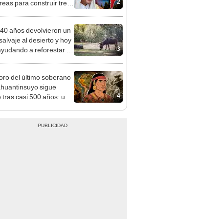
2
reas para construir tres
eléctricas y una
encia de lujo
40 años devolvieron un
salvaje al desierto y hoy
3
ayudando a reforestar el
stema de forma natural
soro del último soberano
ahuantinsuyo sigue
4
o tras casi 500 años: un
ental plantea una
 teoría