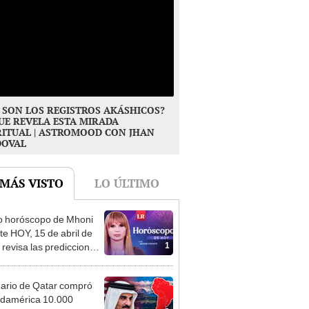
 SON LOS REGISTROS AKÁSHICOS?
UE REVELA ESTA MIRADA
RITUAL | ASTROMOOD CON JHAN
DOVAL
 MÁS VISTO
LO ÚLTIMO
o horóscopo de Mhoni
te HOY, 15 de abril de
1
 revisa las predicciones
signo y entérate si te
a un día afortunado
nario de Qatar compró
damérica 10.000