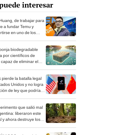
puede interesar
 Huang, de trabajar para
e a fundar Temu y
rtirse en uno de los
es más ricos de China
ponja biodegradable
 por científicos de
 capaz de eliminar el
 de los microplásticos
 agua
 pierde la batalla legal
tados Unidos y no logra
ción de ley que podría
 su salida del país
perimento que salió mal
gentina: liberaron este
l y ahora destruye los
es milenarios de la
onia