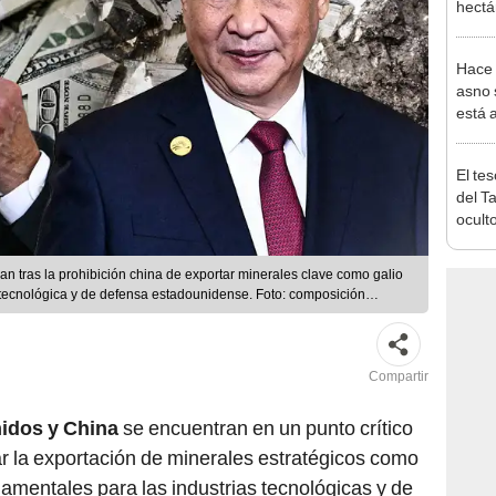
hectá
hidro
resid
Hace 
asno 
está 
ecosi
El te
del T
ocult
docum
nueva
an tras la prohibición china de exportar minerales clave como galio
 tecnológica y de defensa estadounidense. Foto: composición
Compartir
idos y China
se encuentran en un punto crítico
tar la exportación de minerales estratégicos como
damentales para las industrias tecnológicas y de