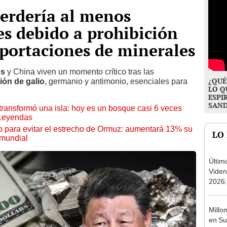
erdería al menos
s debido a prohibición
xportaciones de minerales
os
y China viven un momento crítico tras las
¿QUÉ
ión de galio
, germanio y antimonio, esenciales para
LO Q
ESPI
SAN
transformó una isla: hoy es un bosque casi 6 veces
 Leyendas
o para evitar el estrecho de Ormuz: aumentará 13% su
LO
 mundial
Últim
Viden
2026:
de tu 
esper
Millo
en Su