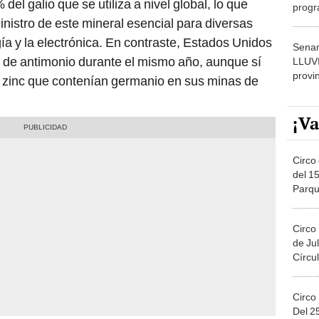
el galio que se utiliza a nivel global, lo que
progr
dónde
ministro de este mineral esencial para diversas
gía y la electrónica. En contraste, Estados Unidos
Senam
ni de antimonio durante el mismo año, aunque sí
LLUV
provi
 zinc que contenían germanio en sus minas de
¡Va
Circo 
del 15
Parqu
Migue
Circo
de Jul
Círcul
Circo
Del 2