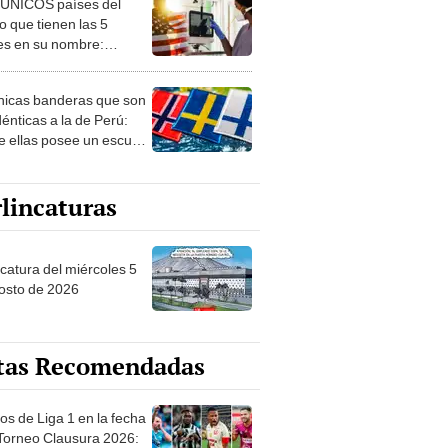
 ÚNICOS países del
 que tienen las 5
es en su nombre:
ca cuenta con uno
nicas banderas que son
dénticas a la de Perú:
e ellas posee un escudo
imilar
lincaturas
ncatura del miércoles 5
osto de 2026
tas Recomendadas
os de Liga 1 en la fecha
 Torneo Clausura 2026: