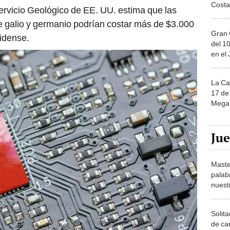
Costa
Servicio Geológico de EE. UU. estima que las
de galio y germanio podrían costar más de $3.000
Gran 
idense.
del 10
en el
La Ca
17 de 
Mega 
Ju
Maste
palab
nuest
Solita
de ca