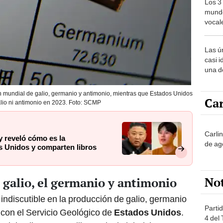
Los 3
mundo
vocal
Améri
Las ú
casi i
una d
muy s
 mundial de galio, germanio y antimonio, mientras que Estados Unidos
Car
lio ni antimonio en 2023. Foto: SCMP
Carli
y reveló cómo es la
de ag
s Unidos y comparten libros
No
 galio, el germanio y antimonio
 indiscutible en la producción de galio, germanio
Partid
 con el Servicio Geológico de
Estados Unidos
.
4 del