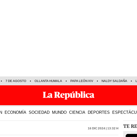
7 DE AGOSTO
OLLANTA HUMALA
PAPA LEÓN XIV
NALDY SALDAÑA
N
ECONOMÍA
SOCIEDAD
MUNDO
CIENCIA
DEPORTES
ESPECTÁCU
TE R
16 Dic 2024 | 13:32 h