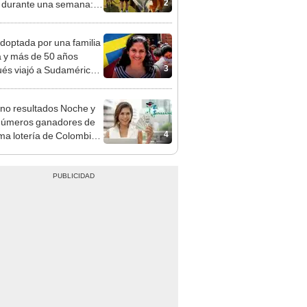
2
s durante una semana:
cuidar caballos, burros y
 animales rescatados en
doptada por una familia
fugio por 2 horas
 y más de 50 años
3
és viajó a Sudamérica
sca de sus raíces:
ntré esa parte faltante"
no resultados Noche y
números ganadores de
4
tima lotería de Colombia
Y viernes 7 de agosto