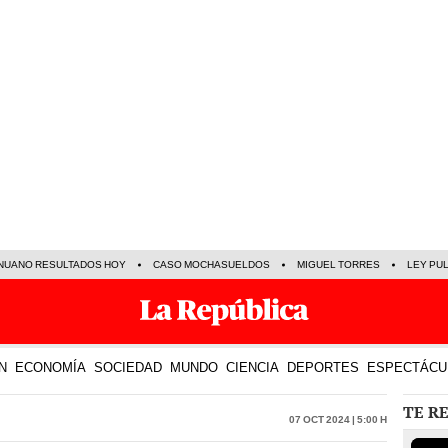
NUANO RESULTADOS HOY
CASO MOCHASUELDOS
MIGUEL TORRES
LEY PU
N
ECONOMÍA
SOCIEDAD
MUNDO
CIENCIA
DEPORTES
ESPECTÁCU
TE R
07 Oct 2024 | 5:00 h