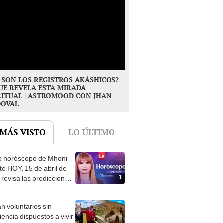
 SON LOS REGISTROS AKÁSHICOS?
UE REVELA ESTA MIRADA
RITUAL | ASTROMOOD CON JHAN
DOVAL
 MÁS VISTO
LO ÚLTIMO
o horóscopo de Mhoni
te HOY, 15 de abril de
1
 revisa las predicciones
signo y entérate si te
a un día afortunado
n voluntarios sin
iencia dispuestos a vivir