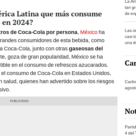
La Am
desie
tan gr
más v
mérica Latina que más consume
de ex
encont
 en 2024?
podrí
Las ú
itros de Coca-Cola por persona
,
México
ha
sabía
casi i
grandes consumidores de esta bebida, como
una d
a Coca-Cola, junto con otras
gaseosas del
muy s
te, goza de gran popularidad, México se ha
Car
utible en el consumo de refrescos azucarados.
% el consumo de Coca-Cola en Estados Unidos,
n salud, quienes han advertido sobre los riesgos
Carli
agost
ivo.
No
Partid
4 del