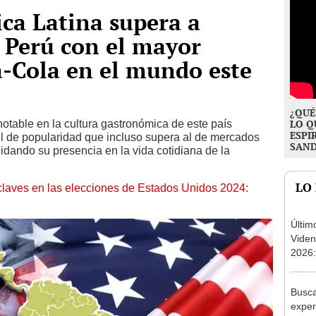
ca Latina supera a
 Perú con el mayor
-Cola en el mundo este
¿QUÉ
table en la cultura gastronómica de este país
LO Q
ESPI
l de popularidad que incluso supera al de mercados
SAN
dando su presencia en la vida cotidiana de la
LO
claves en las elecciones de Estados Unidos 2024:
Últim
Viden
2026:
de tu 
esper
Busca
exper