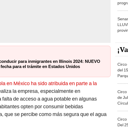
progr
dónde
Senam
LLUV
provi
¡Va
conducir para inmigrantes en Illinois 2024: NUEVO
Circo 
echa para el trámite en Estados Unidos
del 15
Parqu
Migue
 en México ha sido atribuida en parte a la
aliza la empresa, especialmente en
Circo
de Jul
 falta de acceso a agua potable en algunas
Círcul
abitantes opten por consumir bebidas
a, que se percibe como más segura que el agua
Circo
Del 2