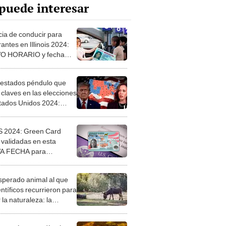
puede interesar
cia de conducir para
antes en Illinois 2024:
O HORARIO y fecha
el trámite en Estados
s
 estados péndulo que
 claves en las elecciones
tados Unidos 2024:
os puntos suman sus
 2024: Green Card
 validadas en esta
A FECHA para
rantes que buscan la
encia en Estados Unidos
esperado animal al que
entíficos recurrieron para
 la naturaleza: la
roducción de un asno
e está convirtiendo el