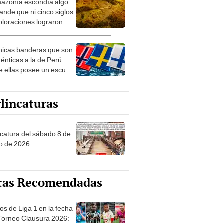
azonía escondía algo
rto en un paisaje con
ande que ni cinco siglos
ida
ploraciones lograron
rarlo: el hallazgo
a cambiar todo lo que se
nicas banderas que son
 sobre su pasado
dénticas a la de Perú:
e ellas posee un escudo
imilar
lincaturas
ncatura del sábado 8 de
o de 2026
tas Recomendadas
os de Liga 1 en la fecha
 Torneo Clausura 2026: