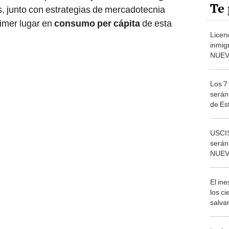
Te 
s, junto con estrategias de mercadotecnia
rimer lugar en
consumo per cápita
de esta
Licen
inmigr
NUEV
para 
Unido
Los 7
serán
de Es
cuánt
votos
USCIS
serán
NUEV
inmig
resid
El in
los ci
salvar
reint
salvaj