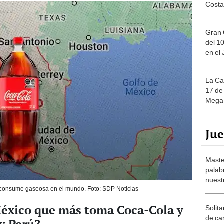
Costa
Gran 
del 10
en el
La Ca
17 de 
Mega 
Ju
Maste
palab
nuest
 consume gaseosa en el mundo. Foto: SDP Noticias
 México que más toma Coca-Cola y
Solita
de ca