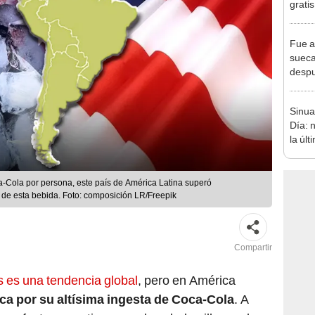
grati
para 
otros
Fue a
un re
sueca
despu
en bu
"Enco
Sinua
Día: 
la úl
de HO
a-Cola por persona, este país de América Latina superó
de esta bebida. Foto: composición LR/Freepik
Compartir
es una tendencia global
, pero en América
ca por su altísima ingesta de Coca-Cola
. A