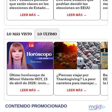
que serán claves en las
podrían decidir las
mues
elecciones de Estados
elecciones en EEUU
conc
Unidos 2024: cuántos
gam
LEER MÁS
LEER MÁS
puntos suman sus
votos
LO MÁS VISTO
LO ÚLTIMO
Último horóscopo de
¿Piensas viajar por
Banc
Mhoni Vidente HOY, 15
Thanksgiving? La peor
EE.U
de abril de 2026: revisa
carretera para manejar
la li
las predicciones de tu
durante el Día de Acción
efect
LEER MÁS
LEER MÁS
signo y entérate si te
de Gracias en Estados
finan
espera un día
Unidos
afortunado