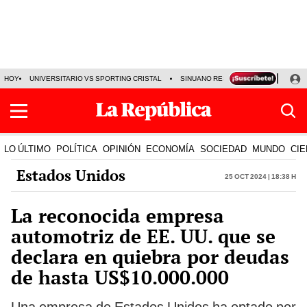
HOY
UNIVERSITARIO VS SPORTING CRISTAL
SINUANO RESULTADOS HOY
CA
LO ÚLTIMO
POLÍTICA
OPINIÓN
ECONOMÍA
SOCIEDAD
MUNDO
CIE
Estados Unidos
25 Oct 2024 | 18:38 h
La reconocida empresa
automotriz de EE. UU. que se
declara en quiebra por deudas
de hasta US$10.000.000