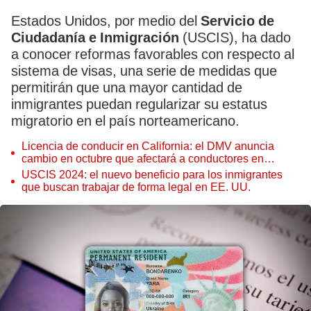
Estados Unidos, por medio del
Servicio de
Ciudadanía e Inmigración
(USCIS), ha dado
a conocer reformas favorables con respecto al
sistema de visas, una serie de medidas que
permitirán que una mayor cantidad de
inmigrantes puedan regularizar su estatus
migratorio en el país norteamericano.
Licencia de conducir en California: el DMV anuncia
cambio en octubre que afectará a conductores en
Estados Unidos
USCIS 2024: el nuevo beneficio para los inmigrantes
que buscan trabajar de forma legal en EE. UU.