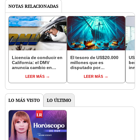
NOTAS RELACIONADAS
Licencia de conducir en
El tesoro de US$20.000
USCIS
California: el DMV
millones que es
benef
anuncia cambio en
disputado por
inmi
octubre que afectará a
Colombia, Estados
traba
LEER MÁS
LEER MÁS
conductores en
Unidos y España: lleva
en EE
Estados Unidos
más de 300 años bajo el
mar
LO MÁS VISTO
LO ÚLTIMO