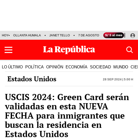
HOY
OLLANTA HUMALA
JANET TELLO
7 DE AGOSTO
TINKA RESULTADOS
LO ÚLTIMO
POLÍTICA
OPINIÓN
ECONOMÍA
SOCIEDAD
MUNDO
CIE
Estados Unidos
28 Sep 2024 | 5:00 h
USCIS 2024: Green Card serán
validadas en esta NUEVA
FECHA para inmigrantes que
buscan la residencia en
Estados Unidos