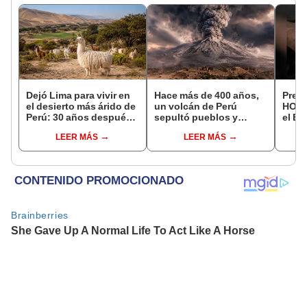
Dejó Lima para vivir en
Hace más de 400 años,
Preci
el desierto más árido de
un volcán de Perú
HOY,
Perú: 30 años después,
sepultó pueblos y
el Ba
un rebaño de llamas
provocó uno de los
Vene
LEER MÁS
LEER MÁS
creó un sorprendente
veranos más fríos de la
ecosistema
historia: sigue bajo
monitoreo