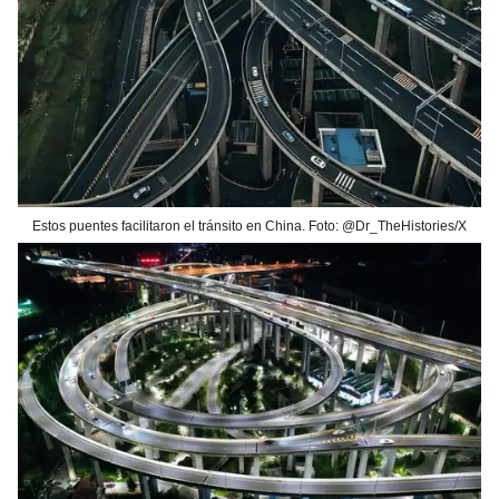
Estos puentes facilitaron el tránsito en China. Foto: @Dr_TheHistories/X