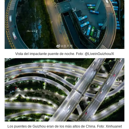
Vista del impactante puente de noche. Foto: @LiveinGuizhou/X
Los puentes de Guizhou eran de los más altos de China. Foto: Xinhuanet