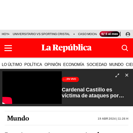
HOY
UNIVERSITARIO VS SPORTING CRISTAL
CASO MOCHASUELDOS
MIGUEL
LO ÚLTIMO
POLÍTICA
OPINIÓN
ECONOMÍA
SOCIEDAD
MUNDO
CIE
EN VIVO
Cardenal Castillo es
víctima de ataques por
sectores extremistas | La
Verdad a Fondo con Pedro
Salinas
Mundo
19 Abr 2024 | 11:26 h