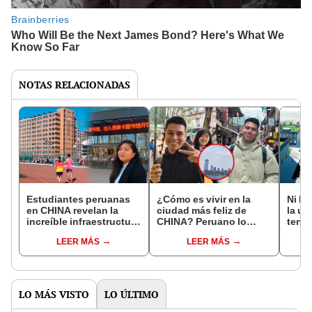
NOTAS RELACIONADAS
Estudiantes peruanas
¿Cómo es vivir en la
Ni la
en CHINA revelan la
ciudad más feliz de
la un
increíble infraestructura
CHINA? Peruano lo
tend
de las universidades:
revela: "Al principio me
impr
LEER MÁS
LEER MÁS
tienen hasta un
chocó"
cons
supermercado
inno
LO MÁS VISTO
LO ÚLTIMO