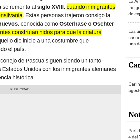
La Am
desie
a
se remonta al
siglo XVIII
,
cuando inmigrantes
tan gr
más v
de ex
nsilvania
. Estas personas trajeron consigo la
encont
 huevos
, conocida como
Osterhase o Oschter
podrí
Las ú
ntes construían nidos para que la criatura
sabía
casi i
quello dio inicio a una costumbre que
una d
do el país.
muy s
 conejo de Pascua siguen siendo un tanto
Car
da a Estados Unidos con los inmigrantes alemanes
ncia histórica.
Carli
agost
No
Partid
4 del