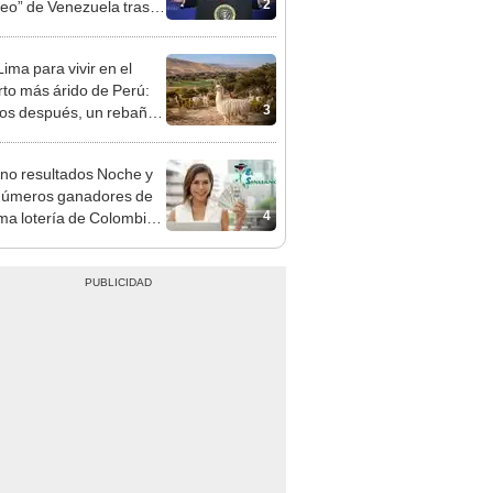
2
leo” de Venezuela tras la
 de Nicolás Maduro
ima para vivir en el
rto más árido de Perú:
3
os después, un rebaño
amas creó un
endente ecosistema
no resultados Noche y
números ganadores de
4
tima lotería de Colombia
Y viernes 7 de agosto