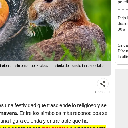
petró
caída
Dejó L
desie
30 añ
de ll
sorpr
Sinua
Día: 
la úl
de HO
tretenida; sin embargo, ¿sabes la historia del conejo tan especial en
Compartir
es una festividad que trasciende lo religioso y se
imavera
. Entre los símbolos más reconocidos se
 una figura colorida y entrañable que ha