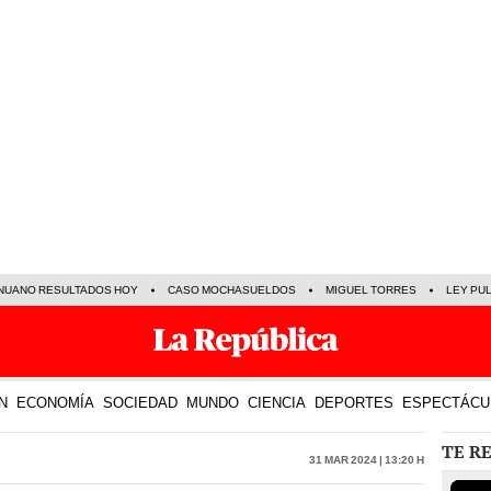
NUANO RESULTADOS HOY
CASO MOCHASUELDOS
MIGUEL TORRES
LEY PU
N
ECONOMÍA
SOCIEDAD
MUNDO
CIENCIA
DEPORTES
ESPECTÁCU
TE R
31 Mar 2024 | 13:20 h