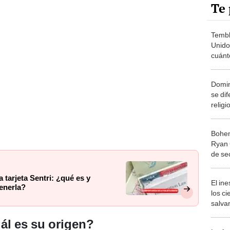
Te 
Tembl
Unido
cuánt
ÚLTIM
USG
Domin
se dif
relig
Latin
Bohem
Ryan 
de se
de O
 tarjeta Sentri: ¿qué es y
El in
tenerla?
los ci
salvar
reint
ál es su origen?
salvaj