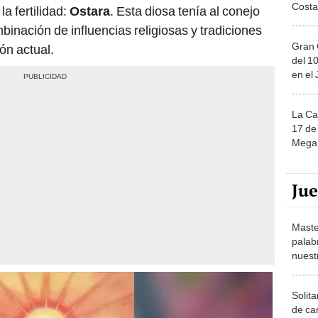
Costa
a fertilidad:
Ostara
. Esta diosa tenía al conejo
inación de influencias religiosas y tradiciones
Gran 
ón actual.
del 10
en el
La Ca
17 de 
Mega 
Ju
Maste
palab
nuest
Solita
de ca