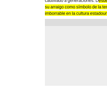
cautivado a generaciones. D
esde
su arraigo como símbolo de la t
imborrable en la cultura estadou