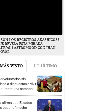
 SON LOS REGISTROS AKÁSHICOS?
UE REVELA ESTA MIRADA
RITUAL | ASTROMOOD CON JHAN
DOVAL
 MÁS VISTO
LO ÚLTIMO
n voluntarios sin
iencia dispuestos a vivir
1
s durante una semana:
cuidar caballos, burros y
 animales rescatados en
 afirma que Estados
fugio por 2 horas
s obtiene “mucho