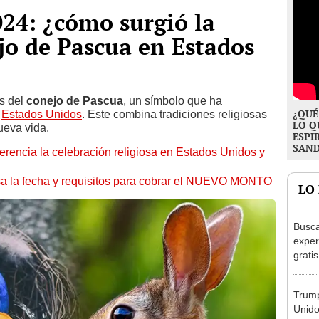
24: ¿cómo surgió la
ejo de Pascua en Estados
ás del
conejo de Pascua
, un símbolo que ha
¿QUÉ
n
Estados Unidos
. Este combina tradiciones religiosas
LO Q
ueva vida.
ESPI
SAN
rencia la celebración religiosa en Estados Unidos y
isa la fecha y requisitos para cobrar el NUEVO MONTO
LO
Busca
exper
grati
para 
otros
Trump
un re
Unido