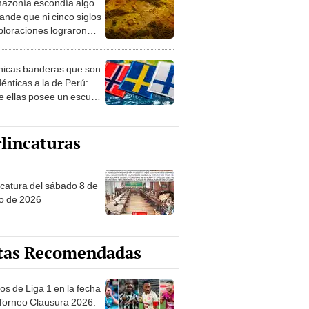
azonía escondía algo
rto en un paisaje con
ande que ni cinco siglos
ida
ploraciones lograron
rarlo: el hallazgo
a cambiar todo lo que se
nicas banderas que son
 sobre su pasado
dénticas a la de Perú:
e ellas posee un escudo
imilar
lincaturas
ncatura del sábado 8 de
o de 2026
tas Recomendadas
os de Liga 1 en la fecha
 Torneo Clausura 2026: