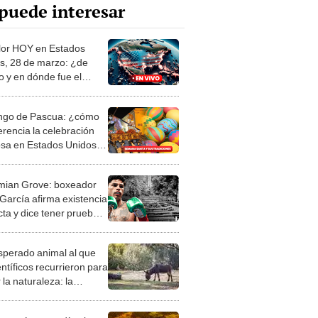
puede interesar
or HOY en Estados
s, 28 de marzo: ¿de
o y en dónde fue el
O sismo, según el
S?
go de Pascua: ¿cómo
erencia la celebración
iosa en Estados Unidos y
oamérica?
ian Grove: boxeador
García afirma existencia
cta y dice tener pruebas
VNIS
esperado animal al que
entíficos recurrieron para
 la naturaleza: la
roducción de un asno
e está convirtiendo el