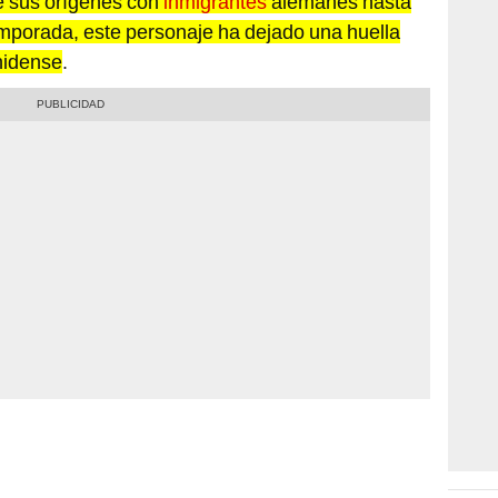
 sus orígenes con
inmigrantes
alemanes hasta
emporada, este personaje ha dejado una huella
nidense
.