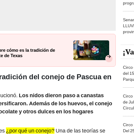
progr
dónde
Senam
LLUV
provi
¡Va
re cómo es la tradición de
te de Texas
Circo 
del 15
radición del conejo de Pascua en
Parqu
Migue
lucionó.
Los nidos dieron paso a canastas
Circo
de Jul
ersificaron. Además de los huevos, el conejo
Círcul
colate y otros dulces en los hogares
Circo
 es
¿por qué un conejo?
Una de las teorías se
Del 2