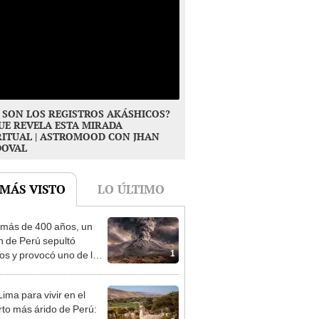
 SON LOS REGISTROS AKÁSHICOS?
UE REVELA ESTA MIRADA
RITUAL | ASTROMOOD CON JHAN
DOVAL
 MÁS VISTO
LO ÚLTIMO
más de 400 años, un
n de Perú sepultó
1
os y provocó uno de los
os más fríos de la
ria: sigue bajo monitoreo
ima para vivir en el
rto más árido de Perú: