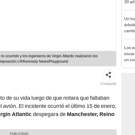
30 añ
de ll
sorpr
Un ho
árbol
cambi
hoy s
veces
Los e
Leyen
escar
e lo ocurrido y los ingenieros de Virgin Atlantic realizaron los
un co
composición LR/Kennedy News/Playground
convi
sagr
Compartir
to de su vida luego de que notara que faltaban
l avión. El incidente ocurrió el último 15 de enero,
rgin Atlantic
despegara de
Manchester, Reino