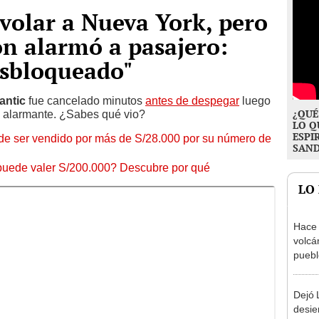
volar a Nueva York, pero
ón alarmó a pasajero:
sbloqueado"
antic
fue cancelado minutos
antes de despegar
luego
¿QUÉ
o alarmante. ¿Sabes qué vio?
LO Q
ESPI
uede ser vendido por más de S/28.000 por su número de
SAN
 puede valer S/200.000? Descubre por qué
LO
Hace 
volcá
puebl
veran
histo
Dejó L
desie