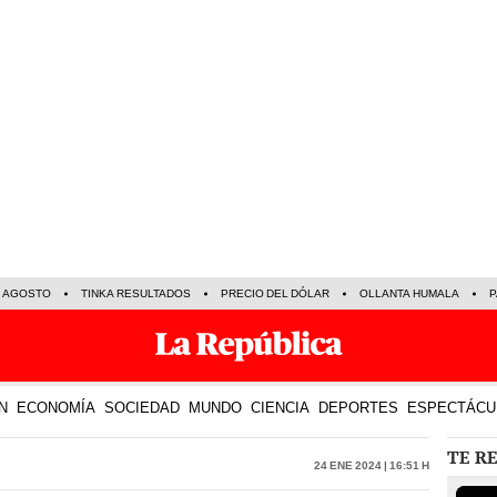
E AGOSTO
TINKA RESULTADOS
PRECIO DEL DÓLAR
OLLANTA HUMALA
P
N
ECONOMÍA
SOCIEDAD
MUNDO
CIENCIA
DEPORTES
ESPECTÁCU
TE R
24 Ene 2024 | 16:51 h