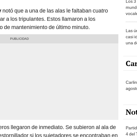
Los 3
mundo
y
notó que a una de las alas le faltaban cuatro
vocal
ar a los tripulantes. Estos llamaron a los
Améri
o de mantenimiento de último minuto.
Las ú
casi i
una d
muy s
Car
Carli
agost
No
eros llegaron de inmediato. Se subieron al ala de
Partid
4 del
stornillador si los sujetadores se encontraban en