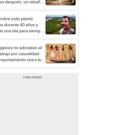
2
os después, un rebaño
amas creó un
endente ecosistema
mbre indio plantó
es durante 40 años y
3
ó una isla para siempre:
u bosque supera casi 6
 al Parque de las
gipcios no adoraban al
das de Perú
abajo por casualidad:
4
mportamiento único lo
rtió en un símbolo
ado