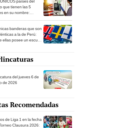
 ÚNICOS países del
 que tienen las 5
es en su nombre:
ca cuenta con uno
nicas banderas que son
dénticas a la de Perú:
e ellas posee un escudo
imilar
lincaturas
ncatura del jueves 6 de
o de 2026
tas Recomendadas
os de Liga 1 en la fecha
 Torneo Clausura 2026: