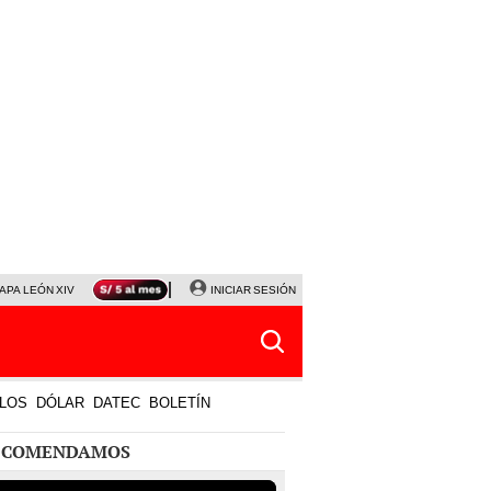
APA LEÓN XIV
NALDY SALDAÑA
INICIAR SESIÓN
LA BELLA LUZ
MAGALY MEDINA
HORÓS
LOS
DÓLAR
DATEC
BOLETÍN
ECOMENDAMOS