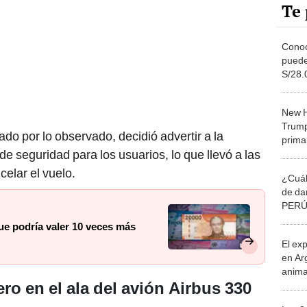
Te 
Conoce
puede
S/28.
serie
New H
Trump
do por lo observado, decidió advertir a la
prima
 de seguridad para los usuarios, lo que llevó a las
celar el vuelo.
¿Cuál
de dar
PERÚ?
engri
que podría valer 10 veces más
El ex
en Ar
anima
ro en el ala del avión
Airbus 330
bosqu
Patag