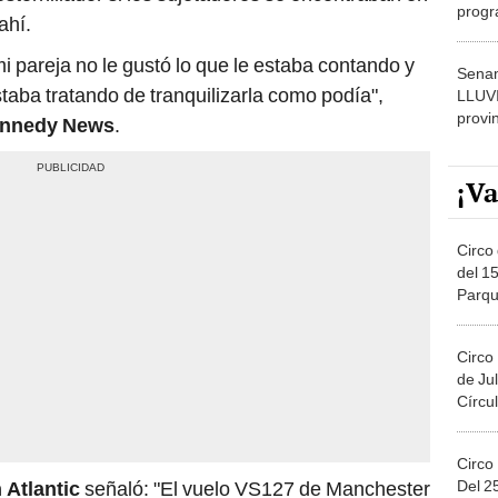
progr
ahí.
dónde
i pareja no le gustó lo que le estaba contando y
Senam
taba tratando de tranquilizarla como podía",
LLUV
provi
nnedy News
.
¡Va
Circo 
del 15
Parqu
Migue
Circo
de Jul
Círcul
Circo
Del 2
 Atlantic
señaló: "El vuelo VS127 de Manchester