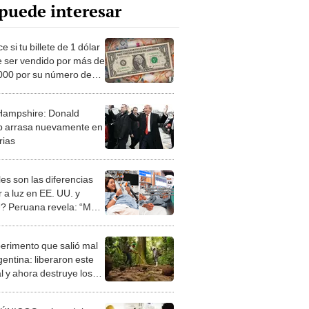
puede interesar
 si tu billete de 1 dólar
 ser vendido por más de
000 por su número de
ampshire: Donald
 arrasa nuevamente en
rias
es son las diferencias
 a luz en EE. UU. y
 Peruana revela: “Me
eron dándome helado”
perimento que salió mal
gentina: liberaron este
l y ahora destruye los
es milenarios de la
onia