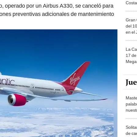
Costa
o, operado por un Airbus A330, se canceló para
iones preventivas adicionales de mantenimiento
Gran 
del 10
en el
La Ca
17 de 
Mega 
Ju
Maste
palab
nuest
Solita
de ca