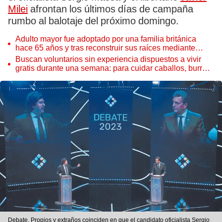
Milei
afrontan los últimos días de campaña
rumbo al balotaje del próximo domingo.
Adulto mayor fue adoptado por una familia británica
hace 65 años y tras reconstruir sus raíces mediante
ADN ocurre lo inesperado: “Fue como encontrar una
Buscan voluntarios sin experiencia dispuestos a vivir
aguja en un pajar”
gratis durante una semana: para cuidar caballos, burros
y otros animales rescatados en un refugio por 2 horas
Debate. Propios y extraños coinciden en que el candidato oficialista Sergio