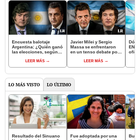
Encuesta balotaje
Javier Milei y Sergio
Dólar
Argentina: ¿Quién ganó
Massa se enfrentaron
EN VI
las elecciones, según
en un tenso debate por
ofici
sondeos? ¿Sergio
la presidencia de
14 d
LEER MÁS
LEER MÁS
Massa o Javier Milei?
Argentina
LO MÁS VISTO
LO ÚLTIMO
Resultado del Sinuano
Fue adoptada por una
Busca