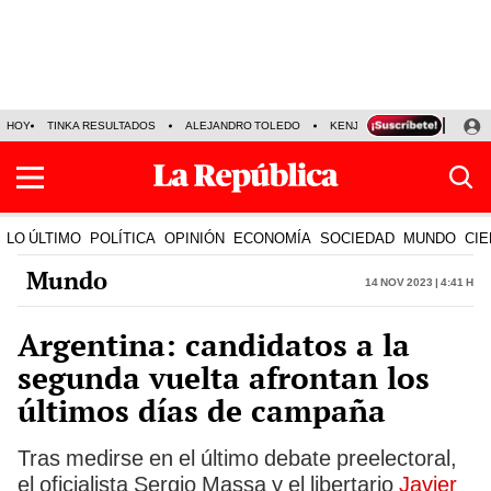
HOY
TINKA RESULTADOS
ALEJANDRO TOLEDO
KENJI FUJIMORI
PRECIO
LO ÚLTIMO
POLÍTICA
OPINIÓN
ECONOMÍA
SOCIEDAD
MUNDO
CIE
Mundo
14 Nov 2023 | 4:41 h
Argentina: candidatos a la
segunda vuelta afrontan los
últimos días de campaña
Tras medirse en el último debate preelectoral,
el oficialista Sergio Massa y el libertario
Javier