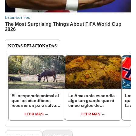
NOTAS RELACIONADAS
El inesperado animal al
La Amazonía escondía
Las 
que los científicos
algo tan grande que ni
que s
recurrieron para salvar
cinco siglos de
la de
la naturaleza: la
exploraciones lograron
pose
LEER MÁS
LEER MÁS
reintroducción de un
encontrarlo: el hallazgo
simil
asno salvaje está
podría cambiar todo lo
convirtiendo el desierto
que se sabía sobre su
en un paisaje con más
pasado
vida