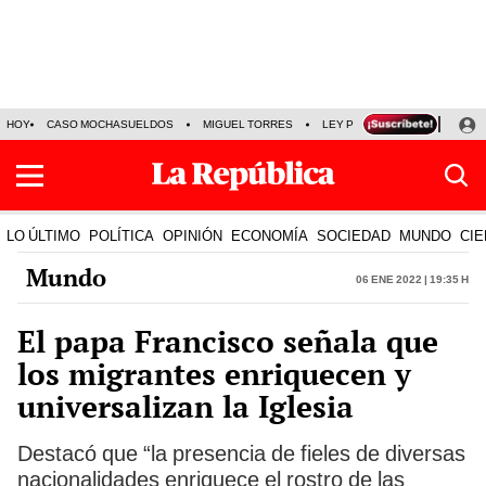
HOY
CASO MOCHASUELDOS
MIGUEL TORRES
LEY PULPÍN
PRECIO DEL
LO ÚLTIMO
POLÍTICA
OPINIÓN
ECONOMÍA
SOCIEDAD
MUNDO
CIE
Mundo
06 Ene 2022 | 19:35 h
El papa Francisco señala que
los migrantes enriquecen y
universalizan la Iglesia
Destacó que “la presencia de fieles de diversas
nacionalidades enriquece el rostro de las