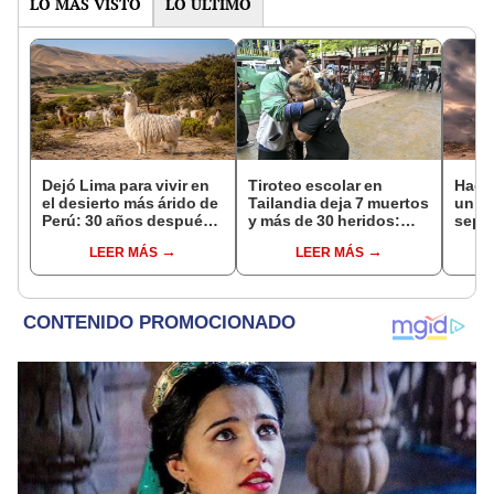
LO MÁS VISTO
LO ÚLTIMO
Dejó Lima para vivir en
Tiroteo escolar en
Hace
el desierto más árido de
Tailandia deja 7 muertos
un vo
Perú: 30 años después,
y más de 30 heridos:
sepul
un rebaño de llamas
abuelos del tirador entre
prov
LEER MÁS
LEER MÁS
creó un sorprendente
las víctimas
veran
ecosistema
histo
moni