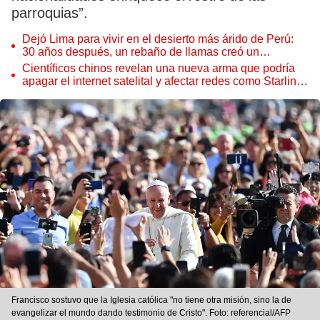
parroquias”.
Dejó Lima para vivir en el desierto más árido de Perú:
30 años después, un rebaño de llamas creó un
sorprendente ecosistema
Científicos chinos revelan una nueva arma que podría
apagar el internet satelital y afectar redes como Starlink
de Elon Musk
Francisco sostuvo que la Iglesia católica "no tiene otra misión, sino la de
evangelizar el mundo dando testimonio de Cristo". Foto: referencial/AFP