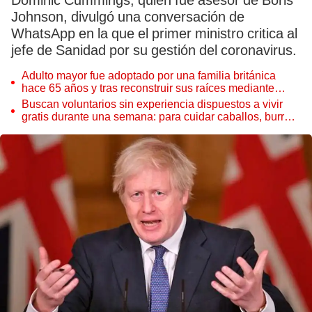
Dominic Cummings, quien fue asesor de Boris
Johnson, divulgó una conversación de
WhatsApp en la que el primer ministro critica al
jefe de Sanidad por su gestión del coronavirus.
Adulto mayor fue adoptado por una familia británica
hace 65 años y tras reconstruir sus raíces mediante
ADN ocurre lo inesperado: “Fue como encontrar una
Buscan voluntarios sin experiencia dispuestos a vivir
aguja en un pajar”
gratis durante una semana: para cuidar caballos, burros
y otros animales rescatados en un refugio por 2 horas