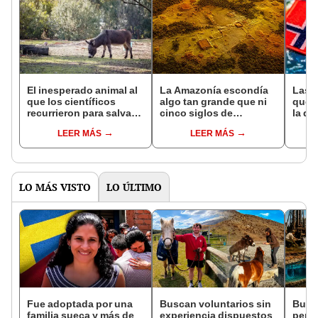
El inesperado animal al
La Amazonía escondía
Las 
que los científicos
algo tan grande que ni
que s
recurrieron para salvar
cinco siglos de
la de
la naturaleza: la
exploraciones lograron
pose
LEER MÁS
LEER MÁS
reintroducción de un
encontrarlo: el hallazgo
simil
asno salvaje está
podría cambiar todo lo
convirtiendo el desierto
que se sabía sobre su
en un paisaje con más
pasado
vida
LO MÁS VISTO
LO ÚLTIMO
Fue adoptada por una
Buscan voluntarios sin
Busc
familia sueca y más de
experiencia dispuestos
pero