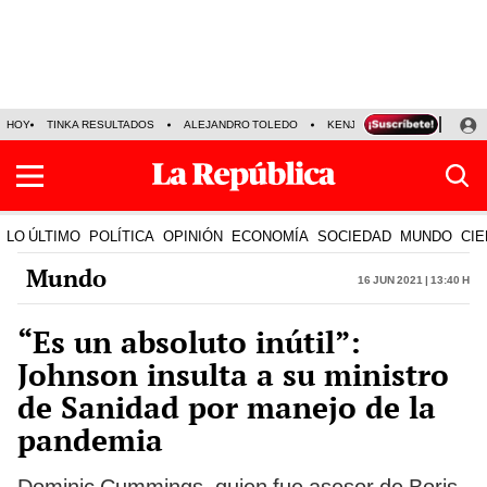
HOY
TINKA RESULTADOS
ALEJANDRO TOLEDO
KENJI FUJIMORI
PRECIO
LO ÚLTIMO
POLÍTICA
OPINIÓN
ECONOMÍA
SOCIEDAD
MUNDO
CIE
Mundo
16 Jun 2021 | 13:40 h
“Es un absoluto inútil”:
Johnson insulta a su ministro
de Sanidad por manejo de la
pandemia