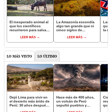
El inesperado animal al
La Amazonía escondía
Las 
que los científicos
algo tan grande que ni
que s
recurrieron para salvar
cinco siglos de
la de
la naturaleza: la
exploraciones lograron
pose
LEER MÁS
LEER MÁS
reintroducción de un
encontrarlo: el hallazgo
simil
asno salvaje está
podría cambiar todo lo
convirtiendo el desierto
que se sabía sobre su
en un paisaje con más
pasado
vida
LO MÁS VISTO
LO ÚLTIMO
Dejó Lima para vivir en
Hace más de 400 años,
Cient
el desierto más árido de
un volcán de Perú
reve
Perú: 30 años después,
sepultó pueblos y
que p
un rebaño de llamas
provocó uno de los
inter