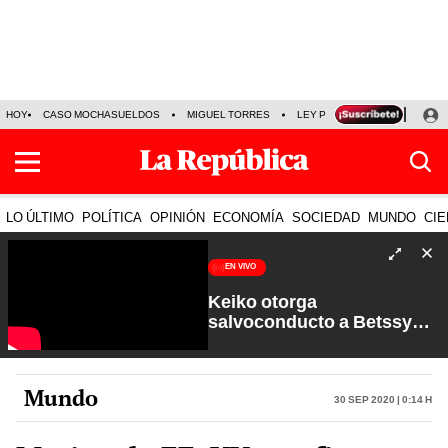
HOY
CASO MOCHASUELDOS
MIGUEL TORRES
LEY PULPÍN
PRECIO DEL
LO ÚLTIMO
POLÍTICA
OPINIÓN
ECONOMÍA
SOCIEDAD
MUNDO
CIE
EN VIVO
Keiko otorga
salvoconducto a Betssy
Chávez y renuevan
Petroperú | Sin Guion con
Rosa María Palacios
Mundo
30 Sep 2020 | 0:14 h