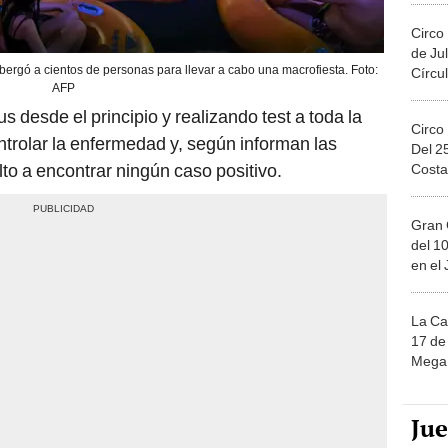
Circo
de Jul
ergó a cientos de personas para llevar a cabo una macrofiesta. Foto:
Círcul
AFP
us desde el principio y realizando test a toda la
Circo
trolar la enfermedad y, según informan las
Del 2
to a encontrar ningún caso positivo.
Costa
Gran 
del 10
en el
La Ca
17 de 
Mega 
Ju