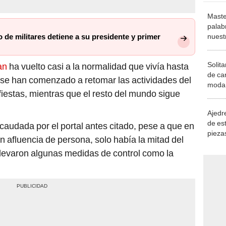
Maste
palab
nuest
 de militares detiene a su presidente y primer
Solita
an
ha vuelto casi a la normalidad que vivía hasta
de ca
 se han comenzado a retomar las actividades del
moda.
iestas, mientras que el resto del mundo sigue
demue
Ajedre
de es
audada por el portal antes citado, pese a que en
piezas
 afluencia de persona, solo había la mitad del
consi
 llevaron algunas medidas de control como la