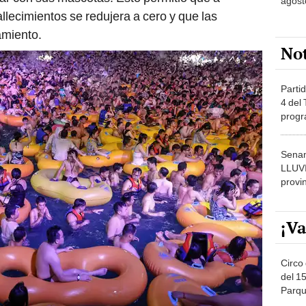
agost
allecimientos se redujera a cero y que las
amiento.
No
Partid
4 del
progr
dónde
Senam
LLUV
provi
¡Va
Circo 
del 15
Parqu
Migue