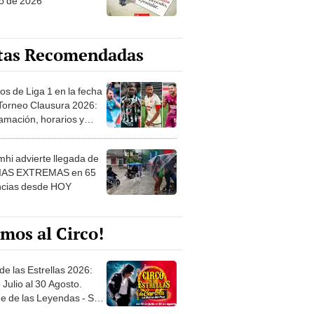
o de 2026
tas Recomendadas
os de Liga 1 en la fecha
 Torneo Clausura 2026:
amación, horarios y
 ver
hi advierte llegada de
IAS EXTREMAS en 65
ncias desde HOY
mos al Circo!
de las Estrellas 2026:
 Julio al 30 Agosto.
e de las Leyendas - San
l