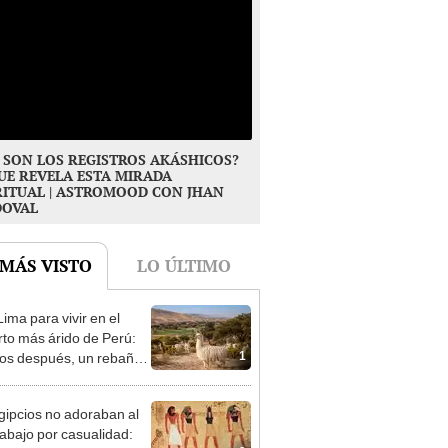
 SON LOS REGISTROS AKÁSHICOS?
UE REVELA ESTA MIRADA
RITUAL | ASTROMOOD CON JHAN
DOVAL
 MÁS VISTO
LO ÚLTIMO
ima para vivir en el
rto más árido de Perú:
1
os después, un rebaño
amas creó un
endente ecosistema
gipcios no adoraban al
abajo por casualidad: