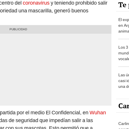
centro del
coronavirus
y teniendo prohibido salir
Te 
atoriedad una mascarilla, generó buenos
El ex
en Ar
anima
bosqu
Patag
Los 3
mundo
vocal
Améri
Las ú
casi i
una d
muy s
Car
artida por el medio El Confidencial, en
Wuhan
das de seguridad que impedían salir a las
Carli
ar con sus mascotas. Esto permitió que a