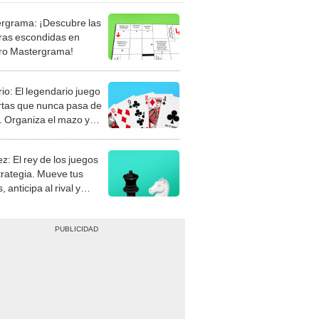
rgrama: ¡Descubre las
ras escondidas en
ro Mastergrama!
rio: El legendario juego
rtas que nunca pasa de
 Organiza el mazo y
stra tu habilidad.
z: El rey de los juegos
trategia. Mueve tus
, anticipa al rival y
gue el jaque mate.