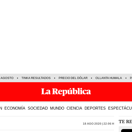
E AGOSTO
TINKA RESULTADOS
PRECIO DEL DÓLAR
OLLANTA HUMALA
P
N
ECONOMÍA
SOCIEDAD
MUNDO
CIENCIA
DEPORTES
ESPECTÁCU
TE R
18 Ago 2020 | 22:06 h