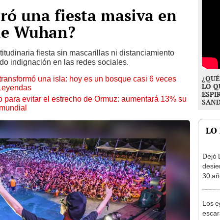
bró una fiesta masiva en
 de Wuhan?
udinaria fiesta sin mascarillas ni distanciamiento
o indignación en las redes sociales.
¿QUÉ
transformó una isla: hoy es un bosque casi 6 veces
LO Q
 Leyendas
ESPI
o para evitar el estrecho de Ormuz: aumentará 13% su
SAN
 mundial
LO
Dejó L
desie
30 añ
de ll
sorpr
Los e
escar