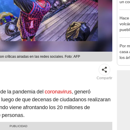
un co
convi
sagr
Hace 
volcá
puebl
veran
histo
Por m
casa a
 críticas airadas en las redes sociales. Foto: AFP
los á
termi
más 
Compartir
 de la pandemia del
coronavirus
, generó
s luego de que decenas de ciudadanos realizaran
ndo viene afrontando los 20 millones de
e personas.