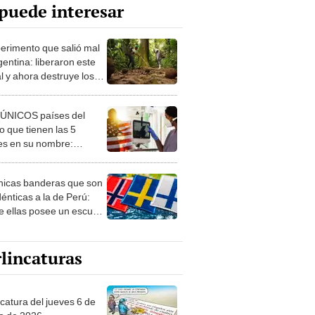
puede interesar
perimento que salió mal
gentina: liberaron este
l y ahora destruye los
es milenarios de la
onia
 ÚNICOS países del
 que tienen las 5
es en su nombre:
ca cuenta con uno
nicas banderas que son
dénticas a la de Perú:
e ellas posee un escudo
imilar
lincaturas
ncatura del jueves 6 de