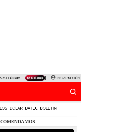
APA LEÓN XIV
NALDY SALDAÑA
INICIAR SESIÓN
LA BELLA LUZ
MAGALY MEDINA
HORÓS
LOS
DÓLAR
DATEC
BOLETÍN
ECOMENDAMOS