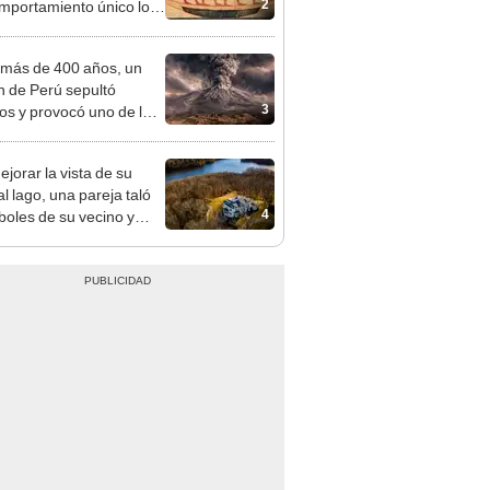
2
mportamiento único lo
rtió en un símbolo
ado
más de 400 años, un
n de Perú sepultó
3
os y provocó uno de los
os más fríos de la
ria: sigue bajo monitoreo
ejorar la vista de su
l lago, una pareja taló
4
rboles de su vecino y
nó con una multa de
de US$600.000