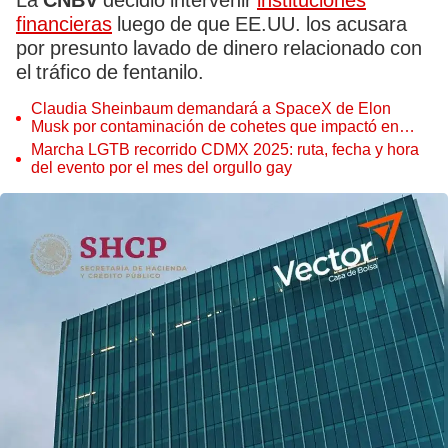
La
CNBV
decidió intervenir
instituciones
financieras
luego de que EE.UU. los acusara
por presunto lavado de dinero relacionado con
el tráfico de fentanilo.
Claudia Sheinbaum demandará a SpaceX de Elon
Musk por contaminación de cohetes que impactó en
Tamaulipas
Marcha LGTB recorrido CDMX 2025: ruta, fecha y hora
del evento por el mes del orgullo gay