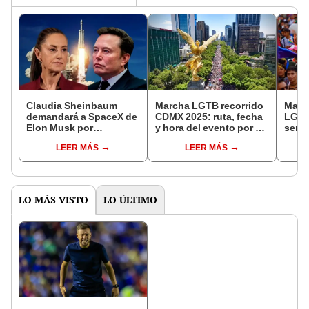
Claudia Sheinbaum
Marcha LGTB recorrido
March
demandará a SpaceX de
CDMX 2025: ruta, fecha
LGTB
Elon Musk por
y hora del evento por el
será 
contaminación de
mes del orgullo gay
ruta 
LEER MÁS
LEER MÁS
cohetes que impactó en
Tamaulipas
LO MÁS VISTO
LO ÚLTIMO