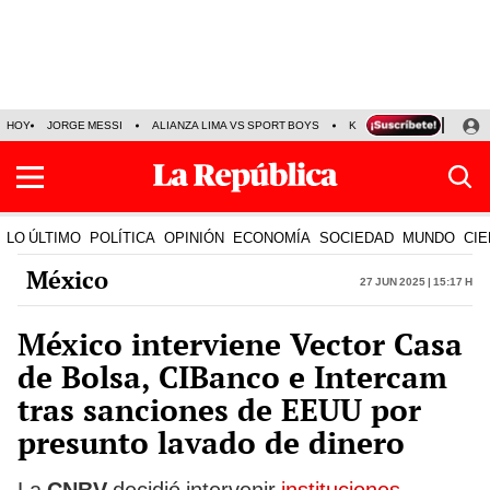
HOY
JORGE MESSI
ALIANZA LIMA VS SPORT BOYS
KENJI FUJIMORI
PRE
LO ÚLTIMO
POLÍTICA
OPINIÓN
ECONOMÍA
SOCIEDAD
MUNDO
CIE
México
27 Jun 2025 | 15:17 h
México interviene Vector Casa
de Bolsa, CIBanco e Intercam
tras sanciones de EEUU por
presunto lavado de dinero