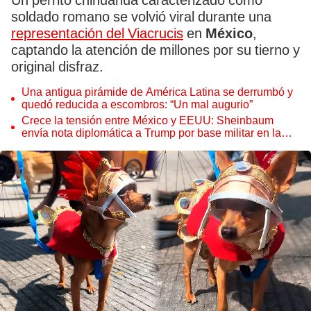
Un perrito chihuahua caracterizado como
soldado romano se volvió viral durante una
representación del Viacrucis
en
México
,
captando la atención de millones por su tierno y
original disfraz.
Una antigua pirámide de América Latina se derrumbó y
quedó reducida a escombros: “Un mal augurio”
Crece la tensión entre México y EEUU: Sheinbaum
envía nota diplomática a Trump por base militar en la
frontera