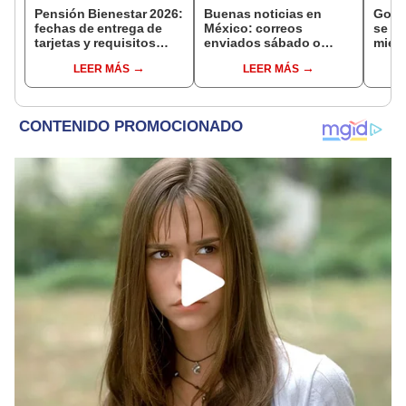
Pensión Bienestar 2026:
Buenas noticias en
Gobe
fechas de entrega de
México: correos
se se
tarjetas y requisitos
enviados sábado o
mien
para nuevos
domingo en juicios de
inves
LEER MÁS
LEER MÁS
beneficiarios
amparo serán válidos
narco
desde el siguiente día
cont
hábil