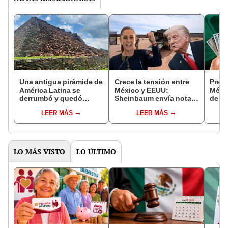
Una antigua pirámide de
Crece la tensión entre
Preci
América Latina se
México y EEUU:
Méxic
derrumbó y quedó
Sheinbaum envía nota
de ab
reducida a escombros:
diplomática a Trump por
camb
LEER MÁS
LEER MÁS
“Un mal augurio”
base militar en la
Azte
frontera
Vier
LO MÁS VISTO
LO ÚLTIMO