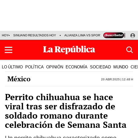
HOY
SINUANO RESULTADOS HOY
ALIANZA LIMA VS SPORT BOYS
JORGE MES
LO ÚLTIMO
POLÍTICA
OPINIÓN
ECONOMÍA
SOCIEDAD
MUNDO
CIE
México
20 Abr 2025 | 12:48 h
Perrito chihuahua se hace
viral tras ser disfrazado de
soldado romano durante
celebración de Semana Santa