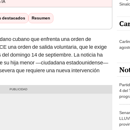
 IA
Sinal
10 to
arma
s destacados
Resumen
Car
dano cubano que enfrenta una orden de
Carli
ICE una orden de salida voluntaria, que le exige
agost
 del domingo 14 de septiembre. La noticia ha
ue su hija menor —ciudadana estadounidense—
No
 severa que requiere una nueva intervención
Partid
4 del
progr
dónde
Senam
LLUV
provi