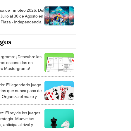
sa de Timoteo 2026: Del
Julio al 30 de Agosto en
Plaza - Independencia
egos
rgrama: ¡Descubre las
ras escondidas en
ro Mastergrama!
rio: El legendario juego
rtas que nunca pasa de
 Organiza el mazo y
stra tu habilidad.
z: El rey de los juegos
trategia. Mueve tus
, anticipa al rival y
gue el jaque mate.