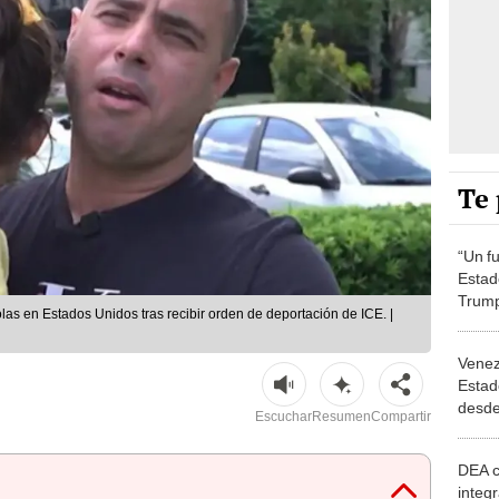
Te 
“Un f
Estad
Trump
las en Estados Unidos tras recibir orden de deportación de ICE. |
con el
Qatar
Venez
Estad
desde
Escuchar
Resumen
Compartir
Trump
DEA c
integr