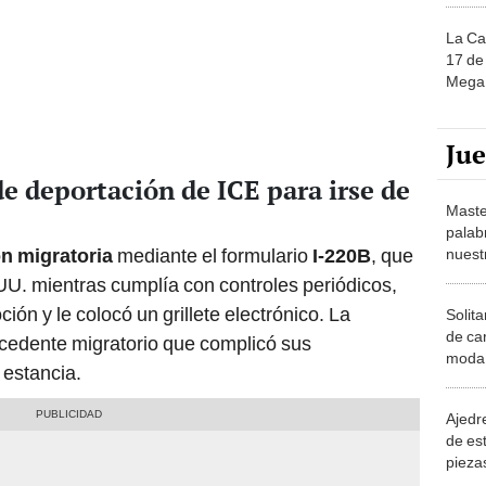
La Ca
17 de 
Mega 
Ju
e deportación de ICE para irse de
Maste
palab
ón migratoria
mediante el formulario
I-220B
, que
nuest
E.UU. mientras cumplía con controles periódicos,
ión y le colocó un grillete electrónico. La
Solita
de ca
recedente migratorio que complicó sus
moda.
 estancia.
demue
Ajedre
de es
piezas
consi