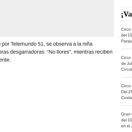
¡Va
Circo 
del 15
Parqu
 por Telemundo 51, se observa a la niña
Migue
ras desgarradoras: “No llores”, mientras reciben
Circo
ente.
de Jul
Círcul
Circo
Del 2
Costa
Gran 
del 10
en el