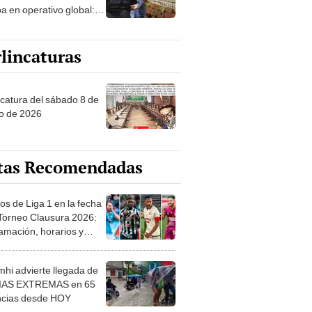
oa en operativo global:
neladas de droga y 420
s decomisadas
lincaturas
ncatura del sábado 8 de
o de 2026
tas Recomendadas
os de Liga 1 en la fecha
 Torneo Clausura 2026:
amación, horarios y
 ver
hi advierte llegada de
IAS EXTREMAS en 65
ncias desde HOY