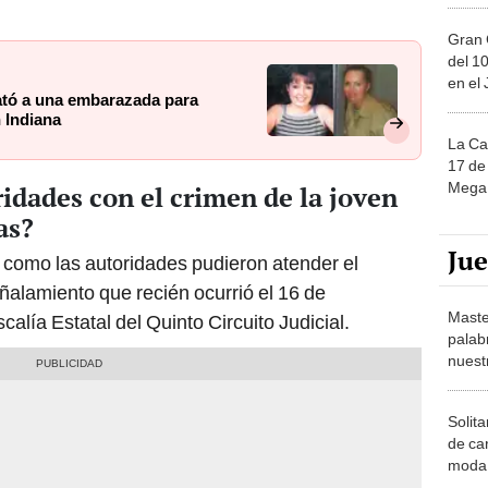
Gran 
del 10
en el
ató a una embarazada para
 Indiana
La Ca
17 de 
Mega 
idades con el crimen de la joven
as?
Ju
como las autoridades pudieron atender el
ñalamiento que recién ocurrió el 16 de
Maste
alía Estatal del Quinto Circuito Judicial.
palab
nuest
Solita
de ca
moda.
demue