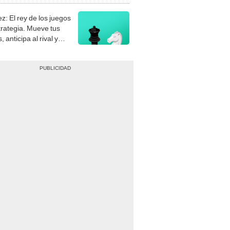
z: El rey de los juegos
trategia. Mueve tus
, anticipa al rival y
gue el jaque mate.