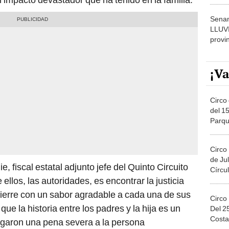
dónde
Senam
LLUV
provi
¡Va
Circo 
del 15
Parqu
Migue
Circo
de Jul
ie, fiscal estatal adjunto jefe del Quinto Circuito
Círcul
ellos, las autoridades, es encontrar la justicia
cierre con un sabor agradable a cada una de sus
Circo
ue la historia entre los padres y la hija es un
Del 2
Costa
rgaron una pena severa a la persona