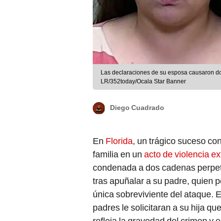
Las declaraciones de su esposa causaron do
LR/352today/Ocala Star Banner
Diego Cuadrado
En
Florida
, un trágico suceso c
familia en un
acto de violencia e
condenada a dos cadenas perpetu
tras apuñalar a su padre, quien pe
única sobreviviente del ataque. E
padres le solicitaran a su hija q
refleja la gravedad del crimen y 