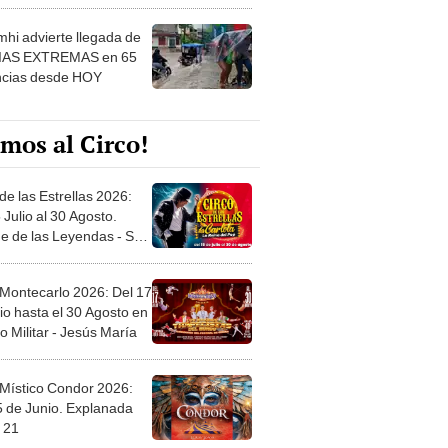
 ver
hi advierte llegada de
IAS EXTREMAS en 65
ncias desde HOY
mos al Circo!
de las Estrellas 2026:
 Julio al 30 Agosto.
e de las Leyendas - San
l
 Montecarlo 2026: Del 17
io hasta el 30 Agosto en
o Militar - Jesús María
 Místico Condor 2026:
5 de Junio. Explanada
 21