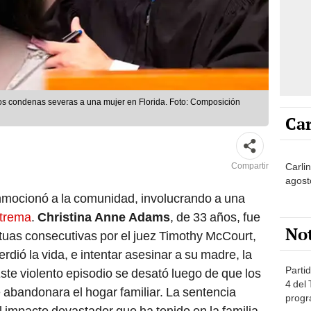
s condenas severas a una mujer en Florida. Foto: Composición
Car
Carli
Compartir
agost
onmocionó a la comunidad, involucrando a una
xtrema
.
Christina Anne Adams
, de 33 años, fue
No
as consecutivas por el juez Timothy McCourt,
rdió la vida, e intentar asesinar a su madre, la
Partid
ste violento episodio se desató luego de que los
4 del
ue abandonara el hogar familiar. La sentencia
progr
el impacto devastador que ha tenido en la familia.