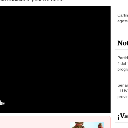
Carli
agost
No
Partid
4 del
progr
dónde
Senam
LLUV
provi
¡Va