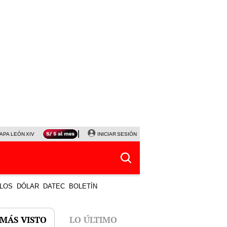
APA LEÓN XIV
NALDY SALDAÑA
INICIAR SESIÓN
LA BELLA LUZ
MAGALY MEDINA
HORÓS
LOS
DÓLAR
DATEC
BOLETÍN
 MÁS VISTO
LO ÚLTIMO