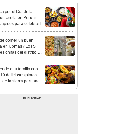
a por el Día de la
ón criolla en Perú: 5
1
 típicos para celebrarlo
31 de octubre
de comer un buen
a en Comas? Los 5
2
s chifas del distrito,
n Google Maps
ende a tu familia con
 10 deliciosos platos
3
os de la sierra peruana
uedes preparar en casa