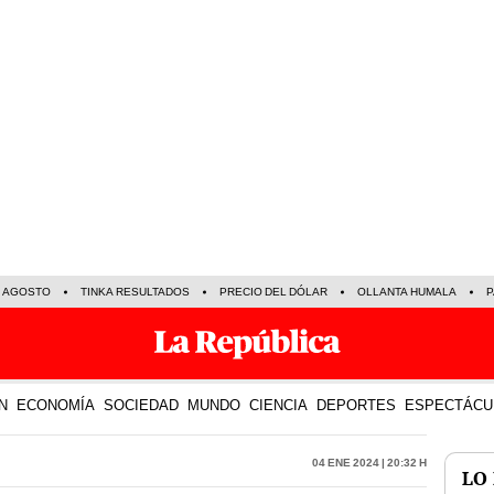
E AGOSTO
TINKA RESULTADOS
PRECIO DEL DÓLAR
OLLANTA HUMALA
P
N
ECONOMÍA
SOCIEDAD
MUNDO
CIENCIA
DEPORTES
ESPECTÁCU
04 Ene 2024 | 20:32 h
LO