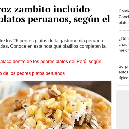
rroz zambito incluido
Comid
 platos peruanos, según el
Canci
platos
este 
¿Dón
ntre los 26 peores platos de la gastronomía peruana,
chauf
tlas. Conoce en esta nota qué platillos completan la
mejore
segú
halaca dentro de los peores platos del Perú, según
Sorpr
estos
no de los peores platos peruanos
típic
que p