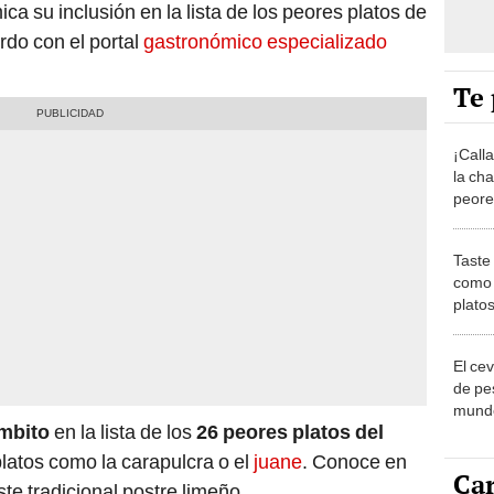
a su inclusión en la lista de los peores platos de
do con el portal
gastronómico especializado
Te 
¡Call
la cha
peore
Taste
Taste 
como 
plato
El ce
de pe
mundo
ambito
en la lista de los
26 peores platos del
¿cuál
latos como la carapulcra o el
juane
. Conoce en
Car
te tradicional postre limeño.