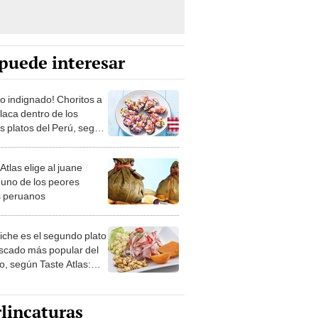
puede interesar
ao indignado! Choritos a
laca dentro de los
s platos del Perú, según
 Atlas
Atlas elige al juane
uno de los peores
s peruanos
viche es el segundo plato
scado más popular del
, según Taste Atlas:
 es el primero?
lincaturas