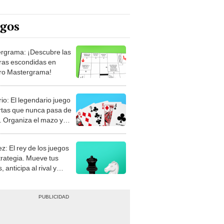
egos
rgrama: ¡Descubre las
ras escondidas en
ro Mastergrama!
rio: El legendario juego
rtas que nunca pasa de
 Organiza el mazo y
stra tu habilidad.
z: El rey de los juegos
trategia. Mueve tus
, anticipa al rival y
gue el jaque mate.