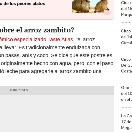
Circo 
o de los peores platos
del 15
Parqu
Migue
sobre el arroz zambito?
Circo
de Jul
ómico especializado Taste Atlas
, "el arroz
Círcul
a llevar. Es tradicionalmente endulzada con
on pasas, anís y coco. Se dice que este postre es
Circo
e originalmente hecho con agua, pero, con el paso
Del 2
dió leche para agregarle al arroz zambito una
Costa
Gran 
del 10
en el
La Ca
17 de 
Mega 