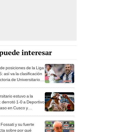
puede interesar
 de posiciones de la Liga
: así va la clasificación
ictoria de Universitario
Garcilaso
sitario estuvo a la
: derrotó 1-0 a Deportivo
laso en Cusco y
eró la cima del Torneo
ura
Fossati y su fuerte
ecta sobre por qué