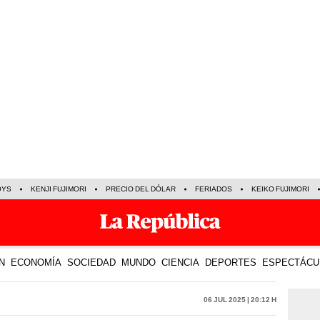
OYS
KENJI FUJIMORI
PRECIO DEL DÓLAR
FERIADOS
KEIKO FUJIMORI
N
ECONOMÍA
SOCIEDAD
MUNDO
CIENCIA
DEPORTES
ESPECTÁCU
06 Jul 2025 | 20:12 h