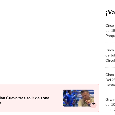
¡Va
Circo 
del 15
Parqu
Migue
Circo
de Jul
Círcul
Circo
Del 2
Costa
ian Cueva tras salir de zona
Gran 
e
del 10
en el