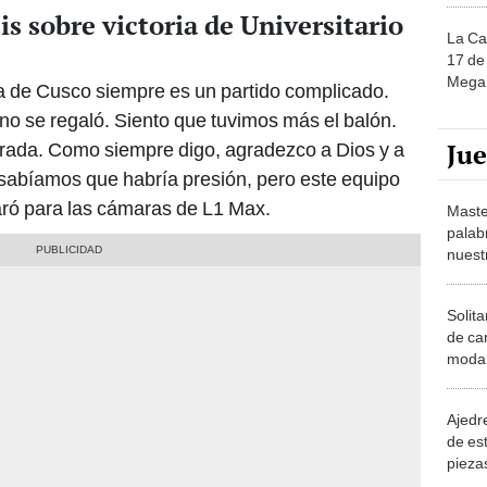
is sobre victoria de Universitario
La Ca
17 de 
Mega 
ra de Cusco siempre es un partido complicado.
uno se regaló. Siento que tuvimos más el balón.
Ju
arada. Como siempre digo, agradezco a Dios y a
, sabíamos que habría presión, pero este equipo
aró para las cámaras de L1 Max.
Maste
palab
nuest
Solita
de ca
moda.
demue
Ajedre
de es
piezas
consi