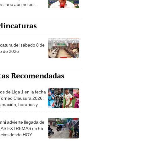
rsitario aún no es
ón del Apertura: "Si no
sen pasado cosas raras"
lincaturas
ncatura del sábado 8 de
o de 2026
tas Recomendadas
os de Liga 1 en la fecha
 Torneo Clausura 2026:
amación, horarios y
 ver
hi advierte llegada de
IAS EXTREMAS en 65
ncias desde HOY