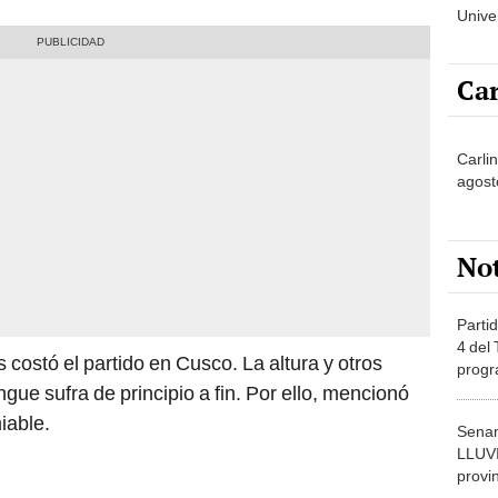
Unive
campe
hubie
Car
Carli
agost
No
Partid
4 del
costó el partido en Cusco. La altura y otros
progr
gue sufra de principio a fin. Por ello, mencionó
dónde
iable.
Senam
LLUV
provi