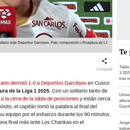
ersitario ante Deportivo Garcilaso. Foto: composición LR/captura de L1
Te 
Tabla
Compartir
1 2025
tras v
tario derrotó 1-0 a Deportivo Garcilaso
en Cusco
ante 
ra de la Liga 1 2025
. Con un solitario tanto de
Univer
a la cima de la tabla de posiciones
y están cerca
altura
to, el capitán tomó la palabra al final del
Garci
recup
su equipo por el esfuerzo durante los 90 minutos.
Apert
una final más ante Los Chankas en el
Jorge 
indir