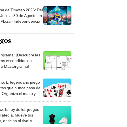
sa de Timoteo 2026: Del
Julio al 30 de Agosto en
Plaza - Independencia
egos
rgrama: ¡Descubre las
ras escondidas en
ro Mastergrama!
rio: El legendario juego
rtas que nunca pasa de
 Organiza el mazo y
stra tu habilidad.
z: El rey de los juegos
trategia. Mueve tus
, anticipa al rival y
gue el jaque mate.