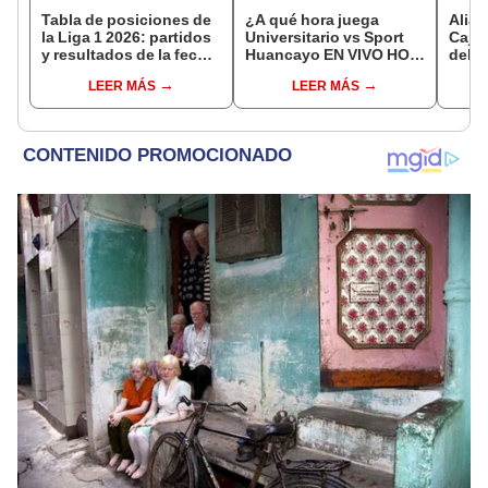
Tabla de posiciones de
¿A qué hora juega
Alian
la Liga 1 2026: partidos
Universitario vs Sport
Cajam
y resultados de la fecha
Huancayo EN VIVO HOY
del p
17 del Torneo Apertura
por la última fecha del
17 de
LEER MÁS
LEER MÁS
Torneo Apertura de la
Liga 1?