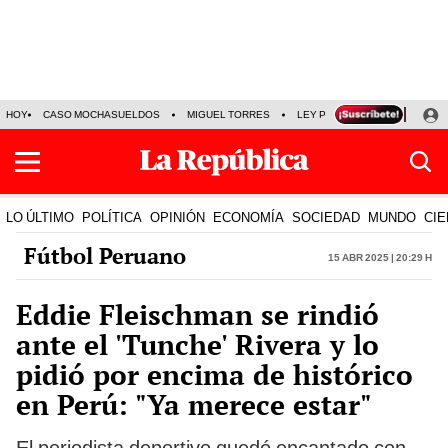
HOY
CASO MOCHASUELDOS
MIGUEL TORRES
LEY PULPÍN
PRECIO DEL
LO ÚLTIMO
POLÍTICA
OPINIÓN
ECONOMÍA
SOCIEDAD
MUNDO
CIE
Fútbol Peruano
15 Abr 2025 | 20:29 h
Eddie Fleischman se rindió
ante el 'Tunche' Rivera y lo
pidió por encima de histórico
en Perú: "Ya merece estar"