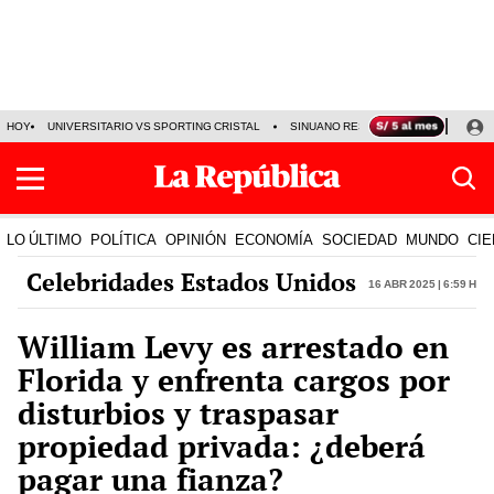
HOY
UNIVERSITARIO VS SPORTING CRISTAL
SINUANO RESULTADOS HOY
CA
LO ÚLTIMO
POLÍTICA
OPINIÓN
ECONOMÍA
SOCIEDAD
MUNDO
CIE
Celebridades Estados Unidos
16 Abr 2025 | 6:59 h
William Levy es arrestado en
Florida y enfrenta cargos por
disturbios y traspasar
propiedad privada: ¿deberá
pagar una fianza?