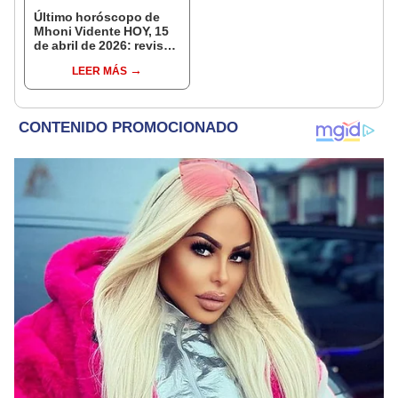
Último horóscopo de
Mhoni Vidente HOY, 15
de abril de 2026: revisa
las predicciones de tu
LEER MÁS
signo y entérate si te
espera un día
afortunado