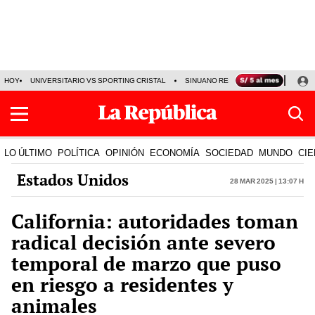
HOY
UNIVERSITARIO VS SPORTING CRISTAL
SINUANO RESULTADOS HOY
CA
LO ÚLTIMO
POLÍTICA
OPINIÓN
ECONOMÍA
SOCIEDAD
MUNDO
CIE
Estados Unidos
28 Mar 2025 | 13:07 h
California: autoridades toman
radical decisión ante severo
temporal de marzo que puso
en riesgo a residentes y
animales