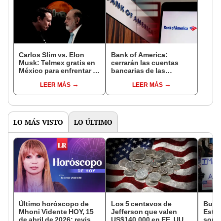
Carlos Slim vs. Elon
Bank of America:
Musk: Telmex gratis en
cerrarán las cuentas
México para enfrentar la
bancarias de las
llegada del internet
personas en California
LEER MÁS
LEER MÁS
satelital de Stalink
que no cumplan con
este requisito
LO MÁS VISTO
LO ÚLTIMO
Último horóscopo de
Los 5 centavos de
Buen
Mhoni Vidente HOY, 15
Jefferson que valen
Esta
de abril de 2026: revisa
US$140.000 en EE. UU.
son l