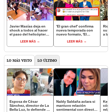
Javier Masías deja en
'El gran chef' confirma
Ricar
shock a todos al hacer
nueva temporada con
su fi
el paso del helicóptero
nuevo formato, 'El
a la 
con Skándalo en 'El
Restaurante': ¿de qué
'El g
LEER MÁS
LEER MÁS
gran chef'
se tratará?
LO MÁS VISTO
LO ÚLTIMO
Esposa de César
Naldy Saldaña aclara si
Kenji
Sánchez, director de La
mantuvo relación
cómo 
Bella Luz, lo defiende y
sentimental con director
relac