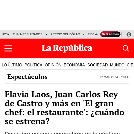
HOY
TINKA RESULTADOS
PRECIO DEL DÓLAR
7 DE AGOSTO
OLLANTA H
LO ÚLTIMO
POLÍTICA
OPINIÓN
ECONOMÍA
SOCIEDAD
MUNDO
CIE
Espectáculos
22 Mar 2024 | 7:31 h
Flavia Laos, Juan Carlos Rey
de Castro y más en 'El gran
chef: el restaurante': ¿cuándo
se estrena?