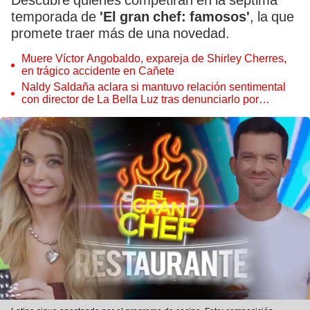
Descubre quiénes competirán en la séptima
temporada de
'El gran chef: famosos'
, la que
promete traer más de una novedad.
Muere Víctor Angobaldo, expareja de Shirley Cherres,
en trágico accidente en Cañete
Naldy Saldaña aclara si mantuvo relación sentimental
con director de La Bella Luz tras denunciarlo por
tocamientos: “Me parece muy bajo”