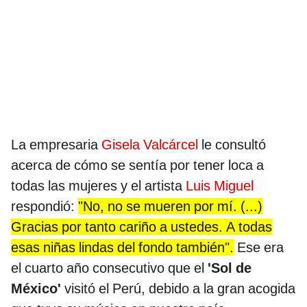
La empresaria
Gisela Valcárcel
le consultó
acerca de cómo se sentía por tener loca a
todas las mujeres y el artista
Luis Miguel
respondió:
"No, no se mueren por mí. (...)
Gracias por tanto cariño a ustedes. A todas
esas niñas lindas del fondo también".
Ese era
el cuarto año consecutivo que el
'Sol de
México'
visitó el Perú, debido a la gran acogida