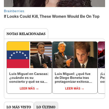
NOTAS RELACIONADAS
Luis Miguel en Caracas:
Luis Miguel: ¿qué fue
¡Luis
¿cuándo es su
de Diego Boneta tras
Perú!
concierto y qué se sabe
protagonizar exitosa
confi
de la venta de entradas?
serie de Netflix?
Lima
LEER MÁS
LEER MÁS
LO MÁS VISTO
LO ÚLTIMO