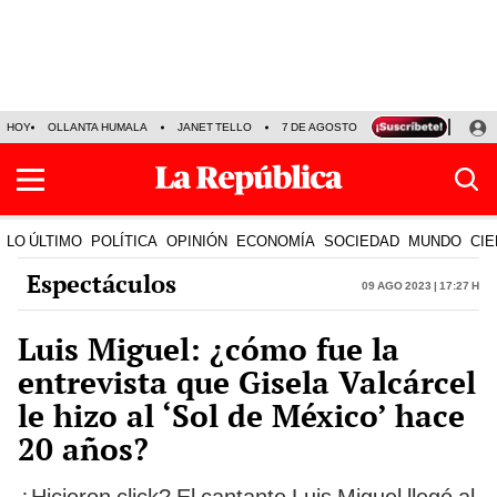
HOY
OLLANTA HUMALA
JANET TELLO
7 DE AGOSTO
TINKA RESULTADOS
LO ÚLTIMO
POLÍTICA
OPINIÓN
ECONOMÍA
SOCIEDAD
MUNDO
CIE
Espectáculos
09 Ago 2023 | 17:27 h
Luis Miguel: ¿cómo fue la
entrevista que Gisela Valcárcel
le hizo al ‘Sol de México’ hace
20 años?