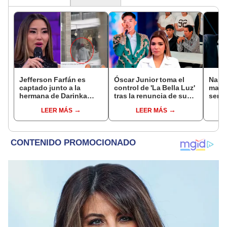
Jefferson Farfán es
Óscar Junior toma el
Naldy
captado junto a la
control de 'La Bella Luz'
mant
hermana de Darinka
tras la renuncia de su
senti
Ramírez mientras Xiomy
padre a la orquesta por
de La
LEER MÁS
LEER MÁS
Kanashiro trabajaba: “Él
caso Naldy Saldaña
denun
tiene sus…”
toca
pare