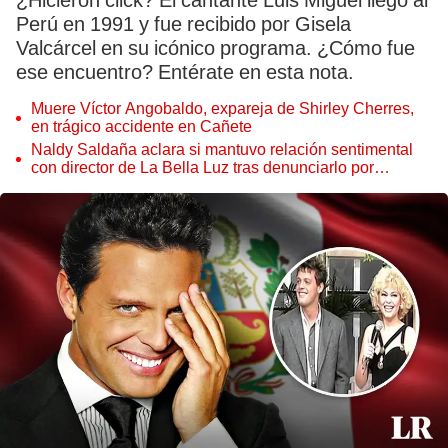
¿Hicieron click? El cantante Luis Miguel llegó al
Perú en 1991 y fue recibido por Gisela
Valcárcel en su icónico programa. ¿Cómo fue
ese encuentro? Entérate en esta nota.
Muere Víctor Angobaldo, expareja de Shirley Cherres,
en trágico accidente en Cañete
Naldy Saldaña aclara si mantuvo relación sentimental
con director de La Bella Luz tras denunciarlo por
tocamientos: “Me parece muy bajo”