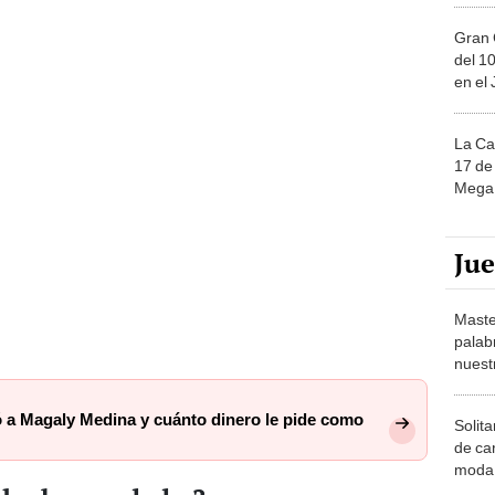
Gran 
del 10
en el
La Ca
17 de 
Mega 
Ju
Maste
palab
nuest
a Magaly Medina y cuánto dinero le pide como
Solita
de ca
moda.
demue