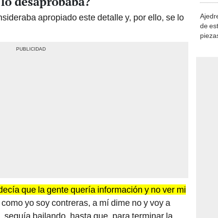
 lo desaprobaba?
sideraba apropiado este detalle y, por ello, se lo
Ajedre
de es
piezas
consi
decía que la gente quería información y no ver mi
, como yo soy contreras, a mí dime no y voy a
, seguía bailando, hasta que, para terminar la