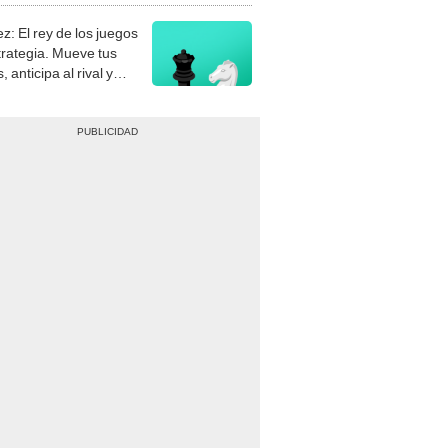
z: El rey de los juegos
trategia. Mueve tus
, anticipa al rival y
gue el jaque mate.