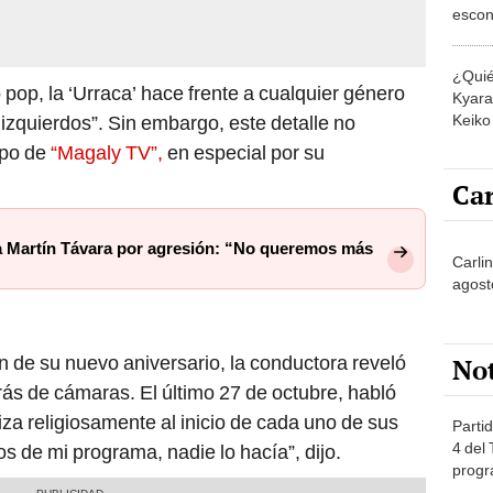
escon
los E
¿Quié
pop, la ‘Urraca’ hace frente a cualquier género
Kyara 
 izquierdos”. Sin embargo, este detalle no
Keiko 
contra
ipo de
“Magaly TV”,
en especial por su
Car
a Martín Távara por agresión: “No queremos más
Carlin
agost
 de su nuevo aniversario, la conductora reveló
No
rás de cámaras. El último 27 de octubre, habló
iza religiosamente al inicio de cada uno de sus
Partid
4 del
os de mi programa, nadie lo hacía”, dijo.
progr
dónde