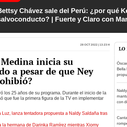
Bettsy Chávez sale del Perú: ¿por qué Ke
salvoconducto? | Fuerte y Claro con M
28 Oct 2022 | 13:23 h
LO
Medina inicia su
Óscar
do a pesar de que Ney
Bella
propu
rohibió?
tras 
tocam
Naldy
tipo d
 los 25 años de su programa. Durante el inicio de la
mantu
só que fue la primera figura de la TV en implementar
con d
tras 
a Luz, lanza tentadora propuesta a Naldy Saldaña tras
tocam
Canta
bajo”
rompe
 a la hermana de Darinka Ramírez mientras Xiomy