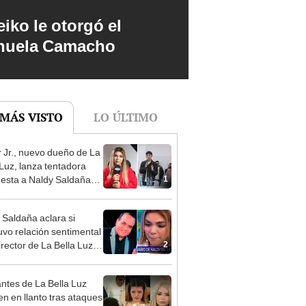
iko le otorgó el
anuela Camacho
 MÁS VISTO
LO ÚLTIMO
 Jr., nuevo dueño de La
 Luz, lanza tentadora
1
esta a Naldy Saldaña
denuncia por
ientos: “Va a haber otro
 Saldaña aclara si
e ley”
vo relación sentimental
2
irector de La Bella Luz
denunciarlo por
ientos: “Me parece muy
ntes de La Bella Luz
n en llanto tras ataques