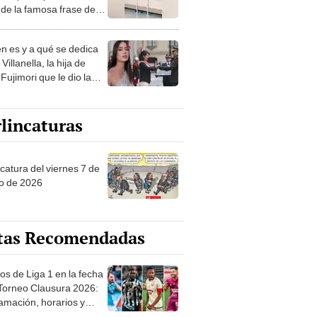
de la famosa frase de
nanitos Verdes?
n es y a qué se dedica
Villanella, la hija de
Fujimori que le dio la
 a nivel nacional?
lincaturas
catura del viernes 7 de
o de 2026
tas Recomendadas
os de Liga 1 en la fecha
 Torneo Clausura 2026:
amación, horarios y
 ver