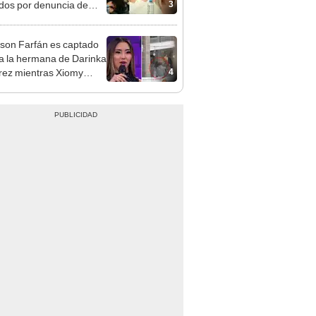
3
idos por denuncia de
 Saldaña: “Paren, por
”
rson Farfán es captado
 a la hermana de Darinka
4
ez mientras Xiomy
hiro trabajaba: “Él tiene
”