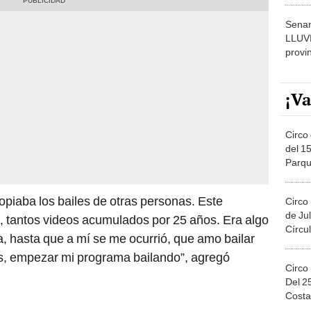
Senam
LLUV
provi
¡Va
Circo 
del 15
Parqu
Migue
iaba los bailes de otras personas. Este
Circo
de Jul
a, tantos videos acumulados por 25 años. Era algo
Círcul
, hasta que a mí se me ocurrió, que amo bailar
s, empezar mi programa bailando”, agregó
Circo
Del 2
Costa