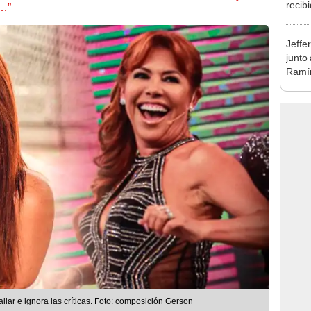
recib
s…”
Naldy
favor
Jeffe
junto
Ramír
Kanas
sus…
lar e ignora las críticas. Foto: composición Gerson