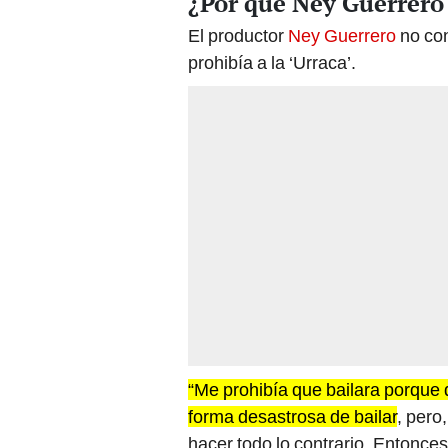
¿Por qué Ney Guerrero
El productor
Ney Guerrero
no con
prohibía a la ‘Urraca’.
“Me prohibía que bailara porque 
forma desastrosa de bailar
, pero
hacer todo lo contrario. Entonces