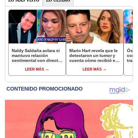
Naldy Saldaña aclara si
Mario Hart revela que le
Óscar
mantuvo relación
detectaron un tumor y
contr
sentimental con director
cuenta cómo recibió el
tras 
de La Bella Luz tras
diagnóstico: "Dolores
padre
LEER MÁS
LEER MÁS
denunciarlo por
muy fuertes..."
caso
tocamientos: “Me
parece muy bajo”