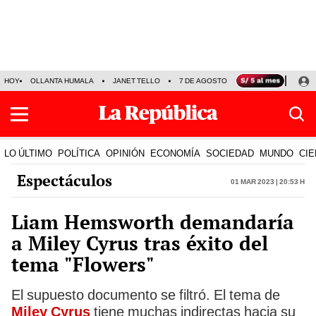
HOY
OLLANTA HUMALA
JANET TELLO
7 DE AGOSTO
TINKA RESULTADOS
LO ÚLTIMO
POLÍTICA
OPINIÓN
ECONOMÍA
SOCIEDAD
MUNDO
CIE
Espectáculos
01 Mar 2023 | 20:53 h
Liam Hemsworth demandaría
a Miley Cyrus tras éxito del
tema "Flowers"
El supuesto documento se filtró. El tema de
Miley Cyrus
tiene muchas indirectas hacia su