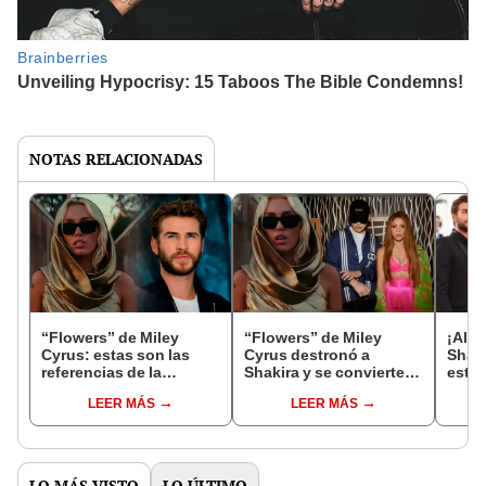
NOTAS RELACIONADAS
“Flowers” de Miley
“Flowers” de Miley
¡Al m
Cyrus: estas son las
Cyrus destronó a
Shaki
referencias de la
Shakira y se convierte
estr
canción dirigidas a su
en el tema más
el c
LEER MÁS
LEER MÁS
exesposo Liam
escuchado en Spotify
Hems
Hemsworth
LO MÁS VISTO
LO ÚLTIMO