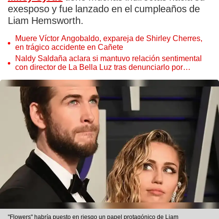
exesposo y fue lanzado en el cumpleaños de
Liam Hemsworth.
Muere Víctor Angobaldo, expareja de Shirley Cherres,
en trágico accidente en Cañete
Naldy Saldaña aclara si mantuvo relación sentimental
con director de La Bella Luz tras denunciarlo por
tocamientos: “Me parece muy bajo”
"Flowers" habría puesto en riesgo un papel protagónico de Liam