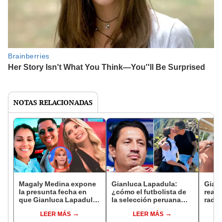
NOTAS RELACIONADAS
Magaly Medina expone
Gianluca Lapadula:
Gian
la presunta fecha en
¿cómo el futbolista de
reapa
que Gianluca Lapadula
la selección peruana
radic
le habría sido infiel a su
conoció a su esposa
tras 
LEER MÁS
LEER MÁS
esposa con Macarena
Alessia y cuántos años
Maca