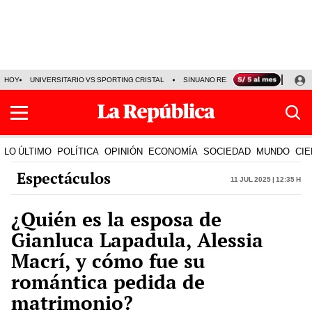
HOY
UNIVERSITARIO VS SPORTING CRISTAL
SINUANO RESULTADOS HOY
CA
LO ÚLTIMO
POLÍTICA
OPINIÓN
ECONOMÍA
SOCIEDAD
MUNDO
CIE
Espectáculos
11 Jul 2025 | 12:35 h
¿Quién es la esposa de
Gianluca Lapadula, Alessia
Macrí, y cómo fue su
romántica pedida de
matrimonio?