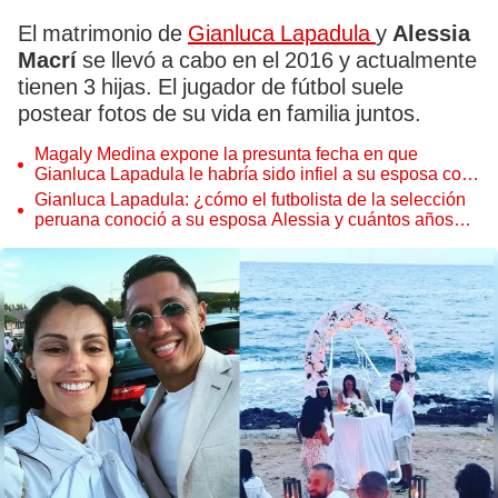
El matrimonio de
Gianluca Lapadula
y
Alessia
Macrí
se llevó a cabo en el 2016 y actualmente
tienen 3 hijas. El jugador de fútbol suele
postear fotos de su vida en familia juntos.
Magaly Medina expone la presunta fecha en que
Gianluca Lapadula le habría sido infiel a su esposa con
Macarena Gastaldo: "Clandestinos"
Gianluca Lapadula: ¿cómo el futbolista de la selección
peruana conoció a su esposa Alessia y cuántos años
llevan juntos?