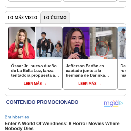
Gastaldo:
llevan juntos?
'El v
"Clandestinos"
LO MÁS VISTO
LO ÚLTIMO
Óscar Jr., nuevo dueño
Jefferson Farfán es
Darin
de La Bella Luz, lanza
captado junto a la
romá
tentadora propuesta a
hermana de Darinka
matri
Naldy Saldaña tras
Ramírez mientras Xiomy
de su
LEER MÁS
LEER MÁS
denuncia por
Kanashiro trabajaba: “Él
nervi
tocamientos: “Va a
tiene sus…”
muchí
haber otro tipo de ley”