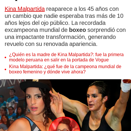
Kina Malpartida
reaparece a los 45 años con
un cambio que nadie esperaba tras más de 10
años lejos del ojo público. La recordada
excampeona mundial de
boxeo
sorprendió con
una impactante transformación, generando
revuelo con su renovada apariencia.
¿Quién es la madre de Kina Malpartida?: fue la primera
modelo peruana en salir en la portada de Vogue
Kina Malpartida: ¿qué fue de la campeona mundial de
boxeo femenino y dónde vive ahora?