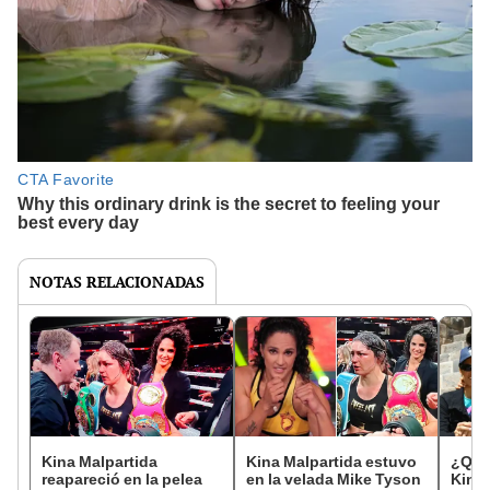
NOTAS RELACIONADAS
Kina Malpartida
Kina Malpartida estuvo
¿Quié
reapareció en la pelea
en la velada Mike Tyson
Kina 