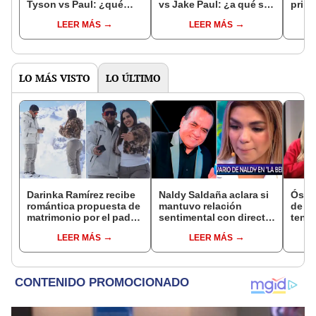
Tyson vs Paul: ¿qué
vs Jake Paul: ¿a qué se
prim
función cumplió en la
dedica tras abandonar
en sa
LEER MÁS
LEER MÁS
velada de Netflix?
'EEG'?
Vogu
LO MÁS VISTO
LO ÚLTIMO
Darinka Ramírez recibe
Naldy Saldaña aclara si
Óscar
romántica propuesta de
mantuvo relación
de La
matrimonio por el padre
sentimental con director
tenta
de su hija: "Entre
de La Bella Luz tras
Naldy
LEER MÁS
LEER MÁS
nervios, lágrimas y
denunciarlo por
denu
muchísima felicidad"
tocamientos: “Me
tocam
parece muy bajo”
haber