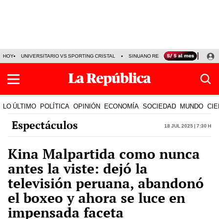
HOY
UNIVERSITARIO VS SPORTING CRISTAL
SINUANO RESULTADOS HOY
CA
LO ÚLTIMO
POLÍTICA
OPINIÓN
ECONOMÍA
SOCIEDAD
MUNDO
CIE
Espectáculos
18 Jul 2025 | 7:30 h
Kina Malpartida como nunca
antes la viste: dejó la
televisión peruana, abandonó
el boxeo y ahora se luce en
impensada faceta