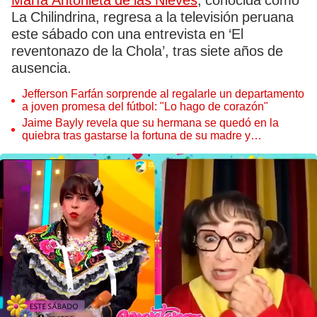
María Antonieta de las Nieves
, conocida como
La Chilindrina, regresa a la televisión peruana
este sábado con una entrevista en ‘El
reventonazo de la Chola’, tras siete años de
ausencia.
Jefferson Farfán sorprende al regalarle un departamento
a joven promesa del fútbol: "Lo hago de corazón"
Jaime Bayly revela que su hermana se quedó en la
quiebra tras gastarse la fortuna de su madre y
denunciarla: "Pedía más"