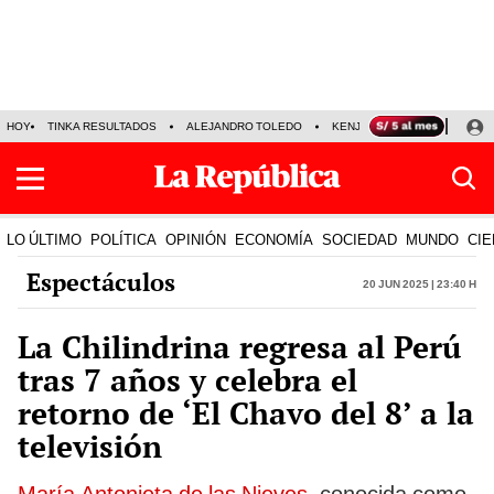
HOY
TINKA RESULTADOS
ALEJANDRO TOLEDO
KENJI FUJIMORI
PRECIO
LO ÚLTIMO
POLÍTICA
OPINIÓN
ECONOMÍA
SOCIEDAD
MUNDO
CIE
Espectáculos
20 Jun 2025 | 23:40 h
La Chilindrina regresa al Perú
tras 7 años y celebra el
retorno de ‘El Chavo del 8’ a la
televisión