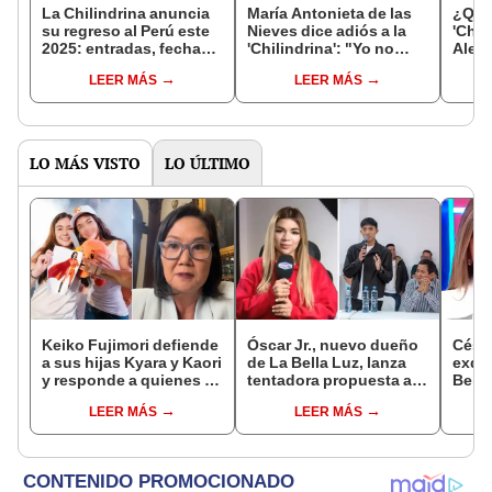
La Chilindrina anuncia
María Antonieta de las
¿Qué 
su regreso al Perú este
Nieves dice adiós a la
'Chil
2025: entradas, fechas y
'Chilindrina': "Yo no
Alex
lugar de su espectáculo
quiero dar lástima a la
viral
LEER MÁS
LEER MÁS
circense
gente"
singu
LO MÁS VISTO
LO ÚLTIMO
Keiko Fujimori defiende
Óscar Jr., nuevo dueño
Césa
a sus hijas Kyara y Kaori
de La Bella Luz, lanza
exdir
y responde a quienes la
tentadora propuesta a
Bella
llaman ‘suegra’ en vivo:
Naldy Saldaña tras
denu
LEER MÁS
LEER MÁS
“No pueden decirme”
denuncia por
Sald
tocamientos: “Va a
pedid
haber otro tipo de ley”
la pr
inoc