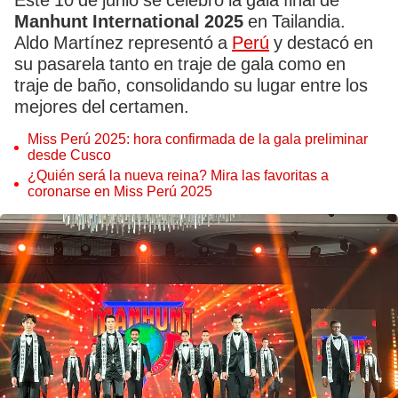
Este 10 de junio se celebró la gala final de
Manhunt International 2025
en Tailandia.
Aldo Martínez representó a
Perú
y destacó en
su pasarela tanto en traje de gala como en
traje de baño, consolidando su lugar entre los
mejores del certamen.
Miss Perú 2025: hora confirmada de la gala preliminar
desde Cusco
¿Quién será la nueva reina? Mira las favoritas a
coronarse en Miss Perú 2025