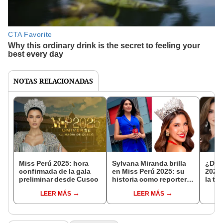
NOTAS RELACIONADAS
Miss Perú 2025: hora
Sylvana Miranda brilla
¿Dón
confirmada de la gala
en Miss Perú 2025: su
2025
preliminar desde Cusco
historia como reportera
la tr
y candidata a la corona
para 
LEER MÁS
LEER MÁS