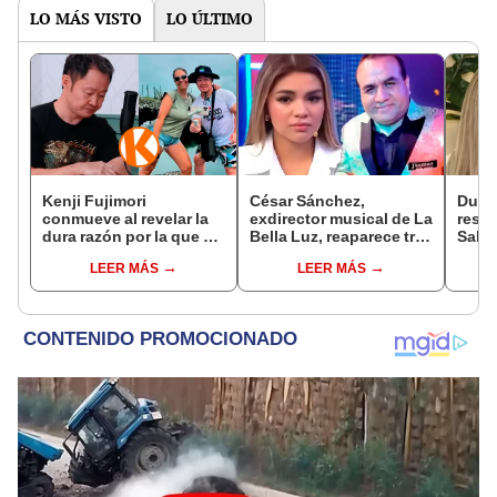
LO MÁS VISTO
LO ÚLTIMO
Kenji Fujimori
César Sánchez,
Dueño
conmueve al revelar la
exdirector musical de La
respo
dura razón por la que no
Bella Luz, reaparece tras
Sald
tiene hijos con su
denuncia de Naldy
relac
LEER MÁS
LEER MÁS
esposa Erika Muñóz: "El
Saldaña con polémico
exdir
proceso judicial"
pedido: "Pido respetar
me c
la presunción de
inocencia"