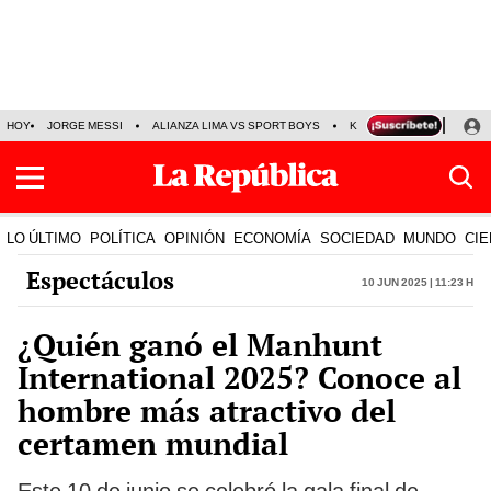
HOY
JORGE MESSI
ALIANZA LIMA VS SPORT BOYS
KENJI FUJIMORI
PRE
LO ÚLTIMO
POLÍTICA
OPINIÓN
ECONOMÍA
SOCIEDAD
MUNDO
CIE
Espectáculos
10 Jun 2025 | 11:23 h
¿Quién ganó el Manhunt
International 2025? Conoce al
hombre más atractivo del
certamen mundial