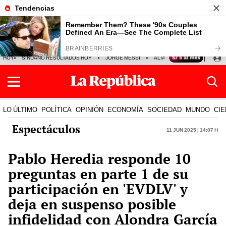
HOY
SINUANO RESULTADOS HOY
JORGE MESSI
ALIANZA LIMA VS SPORT BO
LO ÚLTIMO
POLÍTICA
OPINIÓN
ECONOMÍA
SOCIEDAD
MUNDO
CIE
Espectáculos
11 Jun 2025 | 14:07 h
Pablo Heredia responde 10
preguntas en parte 1 de su
participación en 'EVDLV' y
deja en suspenso posible
infidelidad con Alondra García