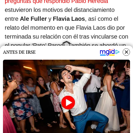
preguntas que respondió Pablo Heredia
estuvieron los motivos del distanciamiento
entre
Ale Fuller
y
Flavia Laos
, así como el
relato del momento en que Flavia Laos dio por
terminada su relación con él tras vincularse con
el popular ‘Pato’ Parodi. También se abordó un
ANTES DE IRSE
posible enfrentamiento con Paolo Guerrero
debido a escenas íntimas con Alondra García
Miró en una telenovela.