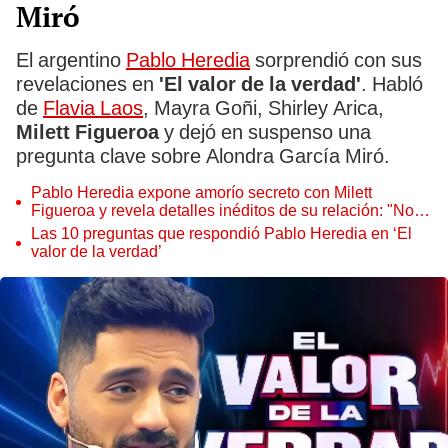
Miró
El argentino
Pablo Heredia
sorprendió con sus
revelaciones en
'El valor de la verdad'
. Habló
de
Flavia Laos
, Mayra Goñi, Shirley Arica,
Milett Figueroa
y dejó en suspenso una
pregunta clave sobre Alondra García Miró.
Pablo Heredia expone amorío secreto con Milett
Figueroa y revela detalles inéditos de su relación: "Nos
veíamos a escondidas"
Las 10 preguntas que respondió Pablo Heredia en ‘El
valor de la verdad’