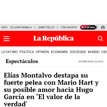
HOY
OLLANTA HUMALA
JANET TELLO
7 DE AGOSTO
TINKA RESULTADOS
LO ÚLTIMO
POLÍTICA
OPINIÓN
ECONOMÍA
SOCIEDAD
MUNDO
CIE
Espectáculos
04 Abr 2025 | 11:43 h
Elías Montalvo destapa su
fuerte pelea con Mario Hart y
su posible amor hacia Hugo
García en ‘El valor de la
verdad'