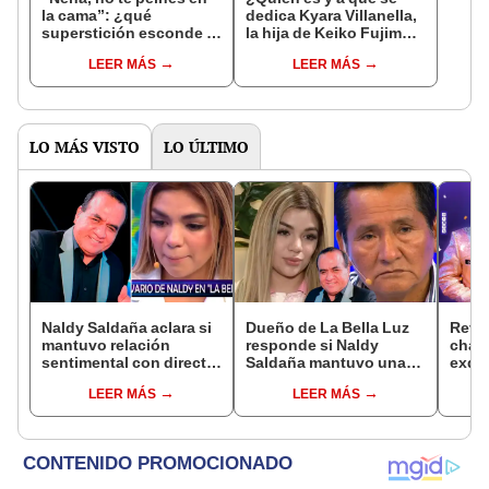
la cama”: ¿qué
dedica Kyara Villanella,
superstición esconde la
la hija de Keiko Fujimori
famosa frase de los
que le dio la contra a
LEER MÁS
LEER MÁS
Enanitos Verdes?
nivel nacional?
LO MÁS VISTO
LO ÚLTIMO
Naldy Saldaña aclara si
Dueño de La Bella Luz
Reve
mantuvo relación
responde si Naldy
chat
sentimental con director
Saldaña mantuvo una
exdir
de La Bella Luz tras
relación con el
Luz a
LEER MÁS
LEER MÁS
denunciarlo por
exdirector musical: “No
canta
tocamientos: “Me
me consta”
Salaz
parece muy bajo”
espe