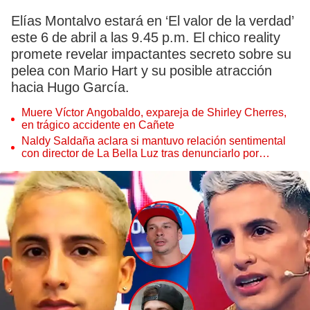
Elías Montalvo estará en ‘El valor de la verdad’
este 6 de abril a las 9.45 p.m. El chico reality
promete revelar impactantes secreto sobre su
pelea con Mario Hart y su posible atracción
hacia Hugo García.
Muere Víctor Angobaldo, expareja de Shirley Cherres,
en trágico accidente en Cañete
Naldy Saldaña aclara si mantuvo relación sentimental
con director de La Bella Luz tras denunciarlo por
tocamientos: “Me parece muy bajo”